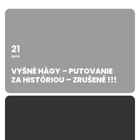
21
MAR
VYŠNÉ HÁGY – PUTOVANIE
ZA HISTÓRIOU – ZRUŠENÉ !!!