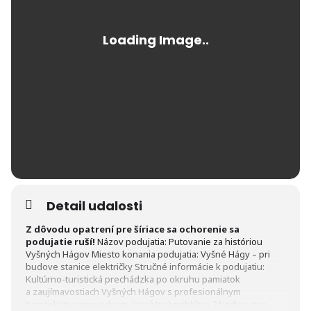
Detail udalosti
Z dôvodu opatrení pre šíriace sa ochorenie sa
podujatie ruší!
Názov podujatia: Putovanie za históriou
Vyšných Hágov Miesto konania podujatia: Vyšné Hágy – pri
budove stanice električky Stručné informácie k podujatiu:
Kultúrno-turistická prechádzka po okruhu pamiatok
a zaujímavostiach Vyšných Hágov s profesionálnym
turistickým sprievodcom, ktorá trvá približne 2 hodiny, min.