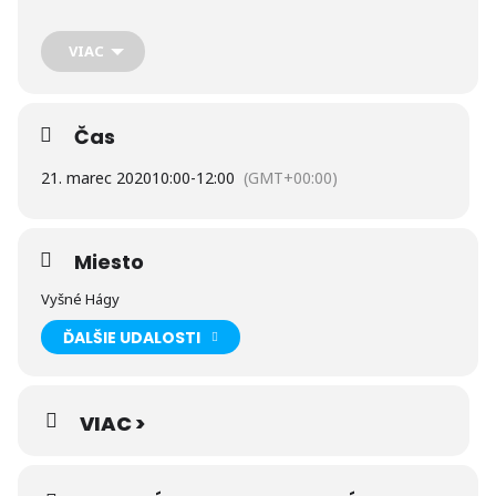
počet účastníkov 4 osoby. Organizátori + kontakt: Agentúra
Vietor tatranský, +421949202493 Vstupné: 4 € na mieste, 3 € v
predpredaji – Múzeum tatranskej kinematografie a fotografie
VIAC
alebo na čísle +421949202493 alebo +421918102296, ku každej
vstupenke kupón 10 % zľava na konzumáciu v Kaviarni a
čajovni U Vlka a na nákup v Galérii Tatranský šperk.
Čas
21. marec 2020
10:00
-
12:00
(GMT+00:00)
Miesto
Vyšné Hágy
ĎALŠIE UDALOSTI
VIAC >