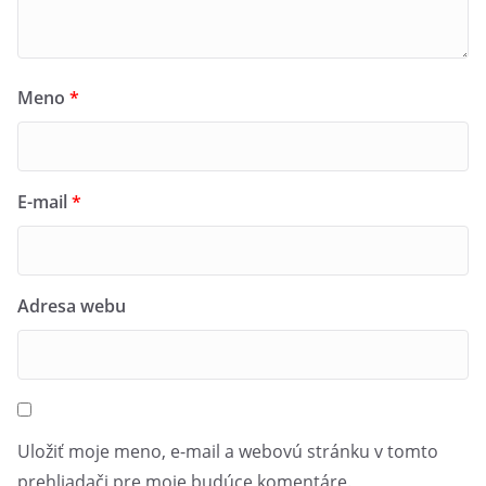
Meno
*
E-mail
*
Adresa webu
Uložiť moje meno, e-mail a webovú stránku v tomto
prehliadači pre moje budúce komentáre.