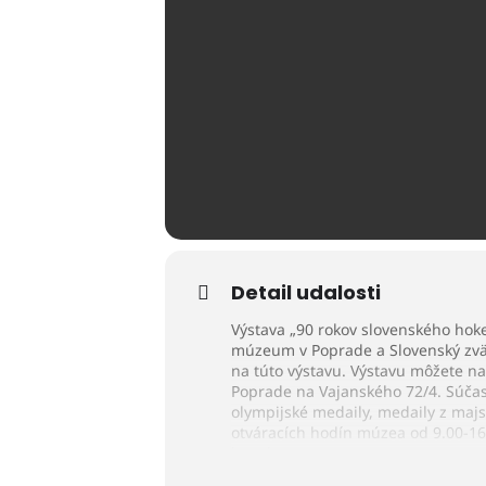
Detail udalosti
Výstava „90 rokov slovenského hok
múzeum v Poprade a Slovenský zväz
na túto výstavu. Výstavu môžete na
Poprade na Vajanského 72/4. Súčas
olympijské medaily, medaily z majs
otváracích hodín múzea od 9.00-16.0
bezplatne.