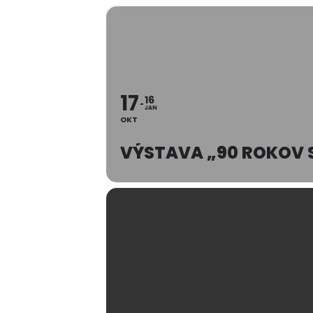
17
16
JAN
OKT
VÝSTAVA „90 ROKOV 