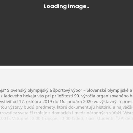
eja“ Slovenský olympijský a športový výbor – Slovenské olympijské
 ľadového hokeja vás pri príležitosti 90. výročia organizovaného 
vštíviť od 17. októbra 2019 do 16. januára 2020 vo výstavných pri
ťou výstavy budú predmety, ktoré dokumentujú históriu a najväčši
trovstiev sveta či trofeje z domácich i medzinárodných súťaží. Výs
0 h. Vstupné : 2,00 € dospelí; 1,00 €/deti, žiaci, študenti, ŤZP; de