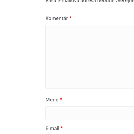
Vaša e-mailová adresa nebude zverejn
Komentár
*
Meno
*
E-mail
*