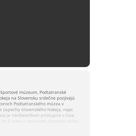
 a športové múzeum, Podtatranské
hokeja na Slovensku srdečne pozývajú
estoroch Podtatranského múzea v
e úspechy slovenského hokeja, napr.
tava je návštevníkom prístupná v čase
ti do 6 rokov v sprievode dospelej osoby