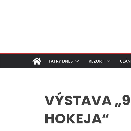
Skip
to
content
TATRY DNES
REZORT
ČLÁN
VÝSTAVA „
HOKEJA“