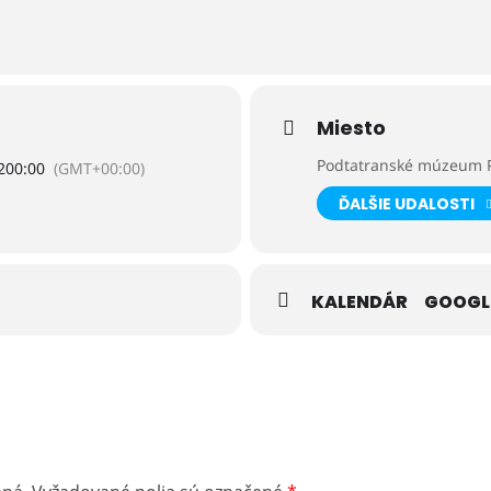
Miesto
Podtatranské múzeum 
20
0:00
(GMT+00:00)
ĎALŠIE UDALOSTI
KALENDÁR
GOOGL