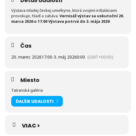
Detail udalosti
Výstava mladej českej umelkyne, ktorá svojimi inštaláciami
provokuje, hladí a zabáva.
Vernisáž výstav sa uskutoční 20.
marca 2026 o 17.00
Výstava potrvá do 3. mája 2026
Čas
20. marec 2026
17:00
-
3. máj 2026
0:00
(GMT+00:00)
Miesto
Tatranská galéria
ĎALŠIE UDALOSTI
VIAC >