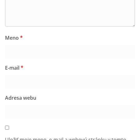
Meno
*
E-mail
*
Adresa webu
Uložiť moje meno, e-mail a webovú stránku v tomto