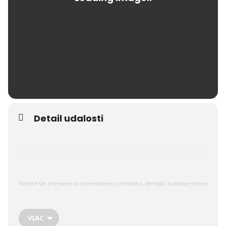
Detail udalosti
Srdečne Vás pozývame na komentovanú prehliadku, dernisáž, autorskej výstavy
s názvom Obrazy myšlienok výtvarníka FRBU, ktorý predstaví svoje diela v
priestoroch galérie ART LASÁK GALLERY v Poprade dňa 30.11. od 14-18:00hod.,
VIAC
na nám.sv. Egídia 94.