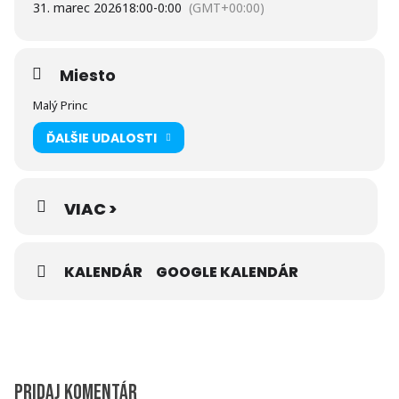
31. marec 2026
18:00
-
0:00
(GMT+00:00)
Viktor Beránek,
Miesto
Peter Rajec,
Malý Princ
ĎALŠIE UDALOSTI
Jaroslav Švorc,
Martin Maličký.
VIAC >
KALENDÁR
GOOGLE KALENDÁR
Výstava o sile, pokore a odhodlaní horských nosičov.
O ľuďoch, ktorí denne nesú desiatky kilogramov do výšok
– a pritom si zachovávajú úctu k horám aj k životu.
Pridaj komentár