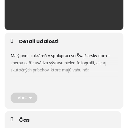
Detail udalosti
Malý princ cukráreň v spolupráci so Švajčiarsky dom –
sherpa caffe uvádza výstavu nielen fotografií, ale aj
skutočných príbehov, ktoré majú váhu hôr.
VIAC
Slávnostne ju uvedú legendy tatranského nosičstva:
Števo Pišta Bačkor,
Čas