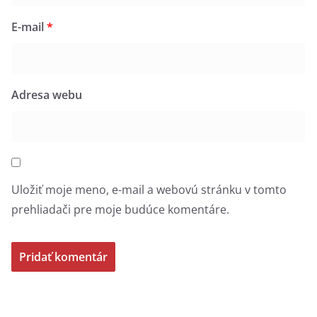
Budú hovoriť.
E-mail
*
31.marec 2026 o 18:00
Adresa webu
Cukráreň Malý princ, Poprad
Rezervácie: 0948 299 297
Uložiť moje meno, e-mail a webovú stránku v tomto
prehliadači pre moje budúce komentáre.
Toto nebude len výstava.
Bude to večer, ktorý pocítite.