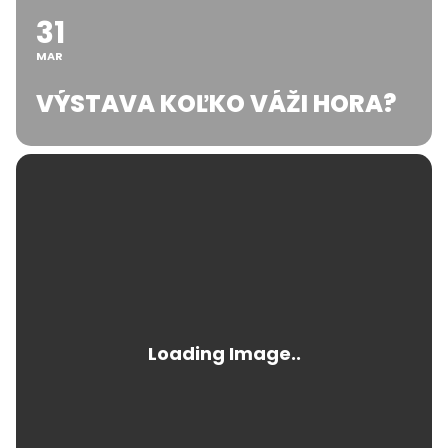
31
MAR
VÝSTAVA KOĽKO VÁŽI HORA?