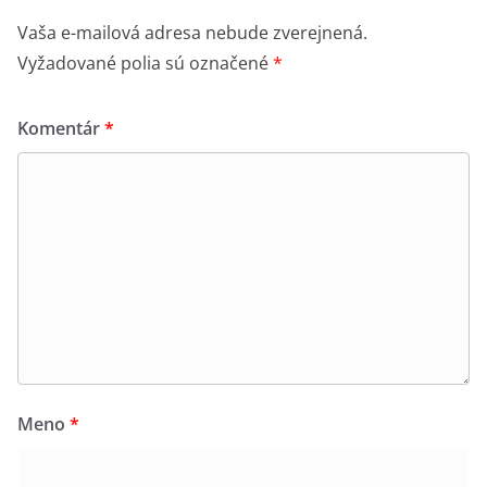
Vaša e-mailová adresa nebude zverejnená.
Vyžadované polia sú označené
*
Podporte s nami túto jedinečnú tradíciu aj svojou
prítomnosťou.
Komentár
*
Dajte ľuďom vedieť – zdieľaním či osobným pozvaním –
aký poklad v horách máme.
Nech zotrvá navždy. Nech sa prenáša z generácie na
generáciu.
Príďte zažiť večer, kde obrazy nebudú len visieť na
Meno
*
stenách.