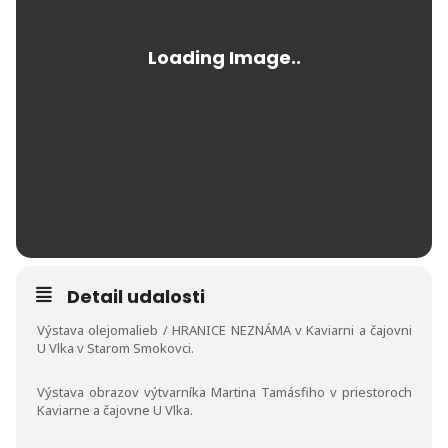
Detail udalosti
Výstava olejomalieb / HRANICE NEZNÁMA v Kaviarni a čajovni
U Vlka v Starom Smokovci.
Výstava obrazov výtvarníka Martina Tamásfiho v priestoroch
Kaviarne a čajovne U Vlka.