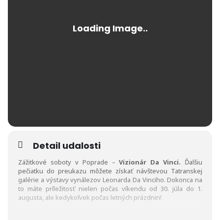
Detail udalosti
Zážitkové soboty v Poprade –
Vizionár Da Vinci.
Ďalšiu
pečiatku do preukazu môžete získať návštevou Tatranskej
galérie a výstavy vynálezov Leonarda Da Vinciho. Dokonca na
to máte príležitosť nielen počas víkendu od 30. júla do 1.
augusta, ale kedykoľvek počas letných prázdnin!
Na výstave uvidíte 40 detailných kópií vynálezov – napr. model