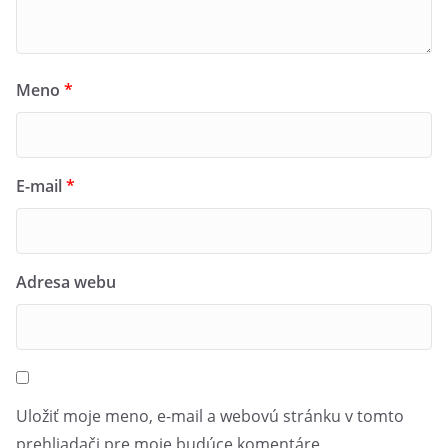
Meno
*
E-mail
*
Adresa webu
Uložiť moje meno, e-mail a webovú stránku v tomto
prehliadači pre moje budúce komentáre.