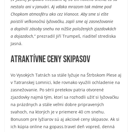
nestalo ani v januári. Aj vďaka mrazom tak máme pod
Chopkom atmosféru ako cez Vianoce. Aby sme si ešte
poistili veľkonočnú lyžovačku, zapli sme aj zasnežovanie
a doplnili zásoby snehu na nižšie položených zjazdovkách
a dojazdoch
,“ prezradil Jiří Trumpeš, riaditeľ strediska
Jasná.
Atraktívne ceny skipasov
Vo Vysokých Tatrách sa stále lyžuje na Štrbskom Plese aj
v Tatranskej Lomnici, kde rovnako využili ochladenie na
zasnežovanie. Po sérii pretekov patria otvorené
zjazdovky najmä tým, ktorí sa rozhodli užiť si lyžovačku
na prázdnych a stále veľmi dobre pripravených
svahoch, na ktorých je v priemere 40 cm snehu.
Bonusom pre lyžiarov sú aj akciové ceny skipasov. Ak si
ich kúpia online na gopass.travel deň vopred, denná