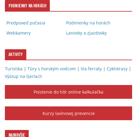
Podmienky na horách
Predpoveď počasia
Podmienky na horách
Webkamery
Lanovky a zjazdovky
Aktivity
Turistika
|
Túry s horským vodcom
|
Via ferraty
|
Cyklotrasy
|
Výstup na Gerlach
Poistenie do hôr online kalkulačka
Kurzy lavínovej prevencie
Najnovšie