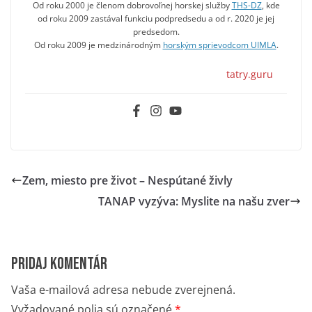
Od roku 2000 je členom dobrovoľnej horskej služby
THS-DZ
, kde
od roku 2009 zastával funkciu podpredsedu a od r. 2020 je jej
predsedom.
Od roku 2009 je medzinárodným
horským sprievodcom UIMLA
.
tatry.guru
Zem, miesto pre život – Nespútané živly
TANAP vyzýva: Myslite na našu zver
Pridaj komentár
Vaša e-mailová adresa nebude zverejnená.
Vyžadované polia sú označené
*