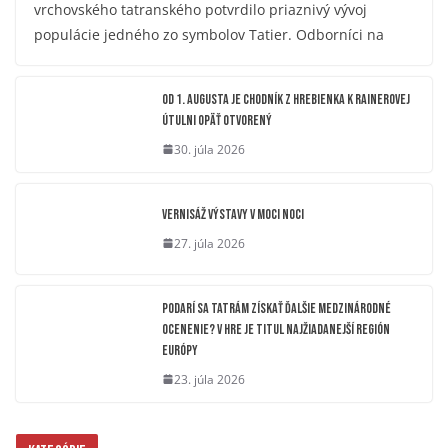
vrchovského tatranského potvrdilo priaznivý vývoj
populácie jedného zo symbolov Tatier. Odborníci na
OD 1. AUGUSTA JE CHODNÍK Z HREBIENKA K RAINEROVEJ
ÚTULNI OPÄŤ OTVORENÝ
30. júla 2026
Vernisáž výstavy V moci noci
27. júla 2026
Podarí sa Tatrám získať ďalšie medzinárodné
ocenenie? V hre je titul Najžiadanejší región
Európy
23. júla 2026