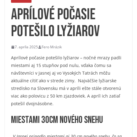
Aprílové počasie
potešilo lyžiarov
7. apríla 2025
Fero Mrázik
Aprílové počasie potešilo lyžiarov – nočné mrazy padli
miestami aj 15 stupňov pod nulu, vďaka čomu sa
návštevníci v Jasnej aj vo Vysokých Tatrách môžu
aktuálne cítiť ako v strede zimy. Najväčšie lyžiarske
stredisko na Slovensku má v apríli ešte stále otvorenú
viac ako polovicu z 50 km zjazdoviek. A apríl ich zatiaľ
potešil dvojnásobne.
Miestami 30cm nového snehu
„
V Jasnej pripadlo miestami aj 30 cm nového snehu, čo sa