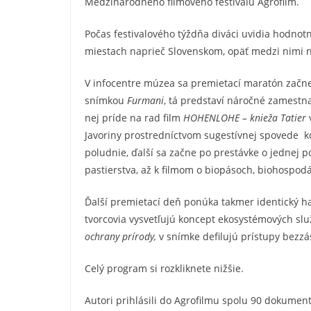
Medzinárodného filmového festivalu Agrofilm.
Počas festivalového týždňa diváci uvidia hodnotn
miestach naprieč Slovenskom, opäť medzi nimi 
V infocentre múzea sa premietací maratón začne z
snímkou
Furmani
, tá predstaví náročné zamestna
nej príde na rad film
HOHENLOHE – knieža Tatier
v
Javoriny prostredníctvom sugestívnej spovede ko
poludnie, ďalší sa začne po prestávke o jednej 
pastierstva, až k filmom o biopásoch, biohospodá
Ďalší premietací deň ponúka takmer identický h
tvorcovia vysvetľujú koncept ekosystémových slu
ochrany prírody,
v snímke defilujú prístupy bezzás
Celý program si rozkliknete nižšie.
Autori prihlásili do Agrofilmu spolu 90 dokumen