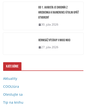
OD 1. AUGUSTA JE CHODNÍK Z
HREBIENKA K RAINEROVEJ ÚTULNI OPÄŤ
OTVORENÝ
30. júla 2026
Vernisáž výstavy V moci noci
27. júla 2026
Kategórie
Aktuality
COOLtúra
Otestujte sa
Tip na knihu