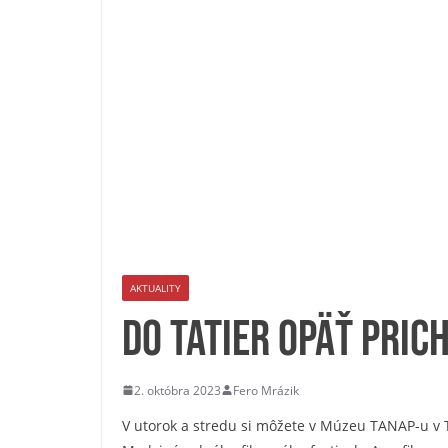
AKTUALITY
Do Tatier opäť pric
2. októbra 2023
Fero Mrázik
V utorok a stredu si môžete v Múzeu TANAP-u v T