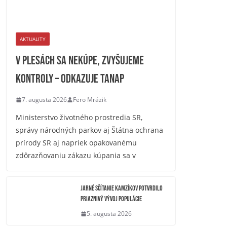
AKTUALITY
V plesách sa nekúpe, zvyšujeme
kontroly – odkazuje TANAP
7. augusta 2026
Fero Mrázik
Ministerstvo životného prostredia SR,
správy národných parkov aj Štátna ochrana
prírody SR aj napriek opakovanému
zdôrazňovaniu zákazu kúpania sa v
Jarné sčítanie kamzíkov potvrdilo
priaznivý vývoj populácie
5. augusta 2026