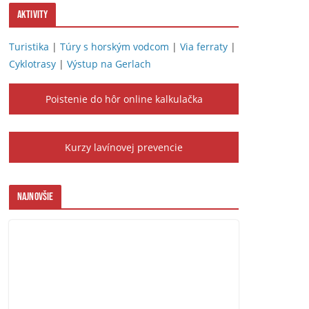
Aktivity
Turistika
|
Túry s horským vodcom
|
Via ferraty
|
Cyklotrasy
|
Výstup na Gerlach
Poistenie do hôr online kalkulačka
Kurzy lavínovej prevencie
Najnovšie