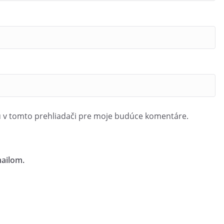
u v tomto prehliadači pre moje budúce komentáre.
ailom.