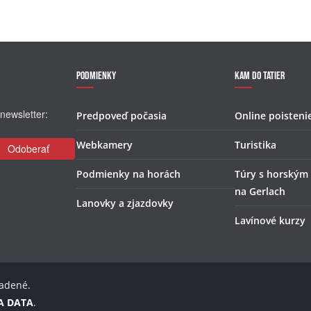
Podmienky
Kam do Tatier
newsletter:
Predpoveď počasia
Online poisteni
Webkamery
Turistika
Podmienky na horách
Túry s horským
na Gerlach
Lanovky a zjazdovky
Lavínové kurzy
radené.
A DATA
.