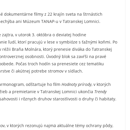
é dokumentárne filmy z 22 krajín sveta na štrnástich
nechýba ani Múzeum TANAP-u v Tatranskej Lomnici.
ajtra, v utorok 3. októbra o deviatej hodine
nie ľudí, ktorí pracujú v lese v symbióze s ťažnými koňmi. Po
 réžii Braňa Molnára, ktorý prenesie diváka do Tatranskej
ntroverznej osobnosti. Úvodný blok sa zavŕši na pravé
poobede. Počas troch hodín sa prenesiete cez tematiku
rstve či akútnej potrebe stromov v sídlach.
armonogram, odštartuje ho film
Hodnoty prírody
, v ktorých
žieb a premietanie v Tatranskej Lomnici ukončia
Trendy
ahovosti i rôznych druhov starostlivosti o druhy či habitaty.
tov, v ktorých rezonujú najmä aktuálne témy ochrany pôdy,