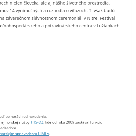
ech nielen človeka, ale aj nášho životného prostredia.
lmov 14 výnimočných a rozhodla o víťazoch. Tí však budú
 na záverečnom slávnostnom ceremoniáli v Nitre. Festival
oľnohospodárskeho a potravinárskeho centra v Lužiankach.
chodí po horách od narodenia.
nej horskej služby
THS-DZ
, kde od roku 2009 zastával funkciu
predsedom.
horským sprievodcom UIMLA
.