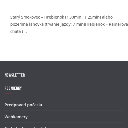
Starý Smokovec – Hrebienok (↑ 30min , ↓ 25min) alebo
pozemná lanovka (trvanie jazdy: 7 min)Hrebienok – Rainerova
chata (↑↓
Newsletter
Podmienky
Predpoveď počasia
Webkamery