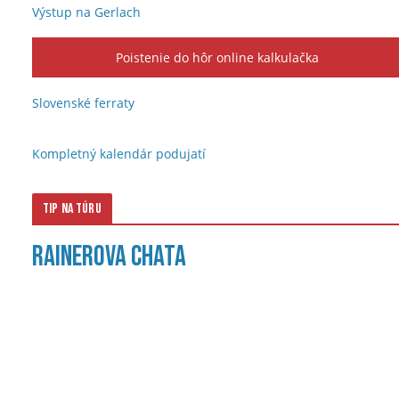
Výstup na Gerlach
Poistenie do hôr online kalkulačka
Slovenské ferraty
Kompletný kalendár podujatí
Tip na túru
Rainerova chata