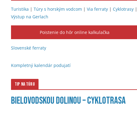
Turistika
|
Túry s horským vodcom
|
Via ferraty
|
Cyklotrasy
Výstup na Gerlach
Poistenie do hôr online kalkulačka
Slovenské ferraty
Kompletný kalendár podujatí
Tip na túru
Bielovodskou dolinou – cyklotrasa