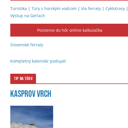
Turistika
|
Túry s horským vodcom
|
Via ferraty
|
Cyklotrasy
Výstup na Gerlach
Poistenie do hôr online kalkulačka
Slovenské ferraty
Kompletný kalendár podujatí
Tip na túru
Kasprov vrch