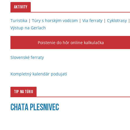
Aktivity
Turistika
|
Túry s horským vodcom
|
Via ferraty
|
Cyklotrasy
Výstup na Gerlach
Poistenie do hôr online kalkulačka
Slovenské ferraty
Kompletný kalendár podujatí
Tip na túru
Chata Plesnivec