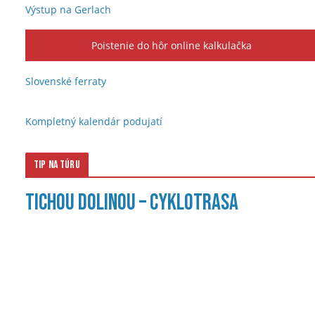
Výstup na Gerlach
Poistenie do hôr online kalkulačka
Slovenské ferraty
Kompletný kalendár podujatí
Tip na túru
Tichou dolinou – cyklotrasa