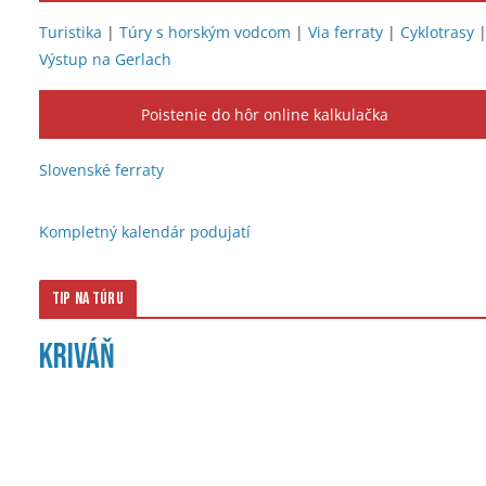
Turistika
|
Túry s horským vodcom
|
Via ferraty
|
Cyklotrasy
Výstup na Gerlach
Poistenie do hôr online kalkulačka
Slovenské ferraty
Kompletný kalendár podujatí
Tip na túru
Kriváň