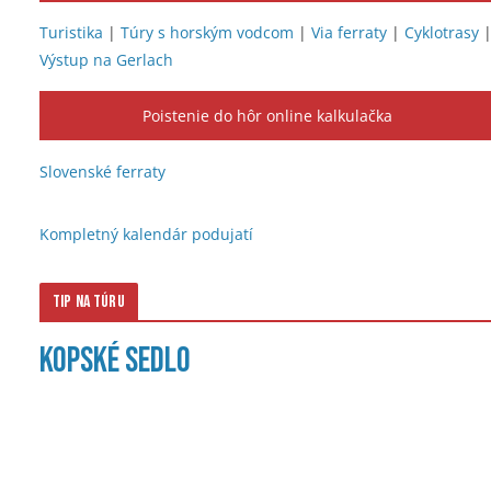
Turistika
|
Túry s horským vodcom
|
Via ferraty
|
Cyklotrasy
Výstup na Gerlach
Poistenie do hôr online kalkulačka
Slovenské ferraty
Kompletný kalendár podujatí
Tip na túru
Kopské sedlo