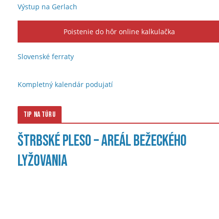
Výstup na Gerlach
Poistenie do hôr online kalkulačka
Slovenské ferraty
Kompletný kalendár podujatí
Tip na túru
Štrbské Pleso – Areál bežeckého
lyžovania