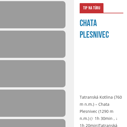
Tip na túru
Chata
Plesnivec
Tatranská Kotlina (760
m n.m.) – Chata
Plesnivec (1290 m
n.m.) (↑ 1h 30min , ↓
1h 20min)Tatranská