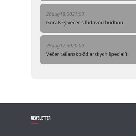
28
aug
18:00
21:00
Goralský večer s ľudovou hudbou
29
aug
17:30
20:00
Večer taliansko-ždiarskych špecialít
Newsletter