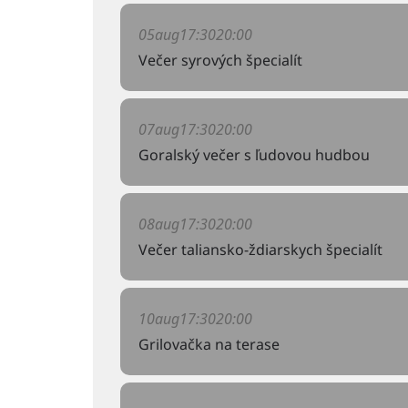
05
aug
17:30
20:00
Večer syrových špecialít
07
aug
17:30
20:00
Goralský večer s ľudovou hudbou
08
aug
17:30
20:00
Večer taliansko-ždiarskych špecialít
10
aug
17:30
20:00
Grilovačka na terase