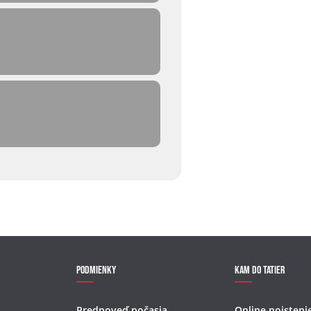
Podmienky
Kam do Tatier
Predpoveď počasia
Online poisteni