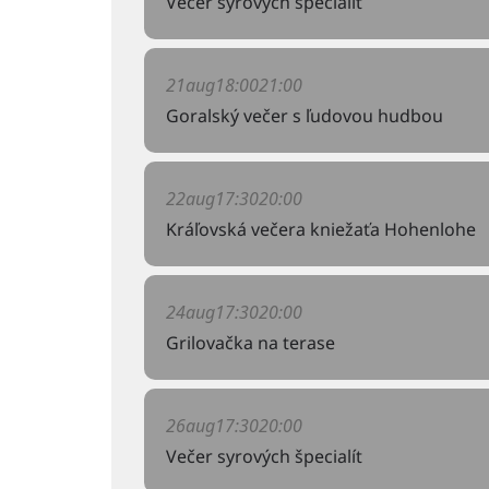
Večer syrových špecialít
21
aug
18:00
21:00
Goralský večer s ľudovou hudbou
22
aug
17:30
20:00
Kráľovská večera kniežaťa Hohenlohe
24
aug
17:30
20:00
Grilovačka na terase
26
aug
17:30
20:00
Večer syrových špecialít