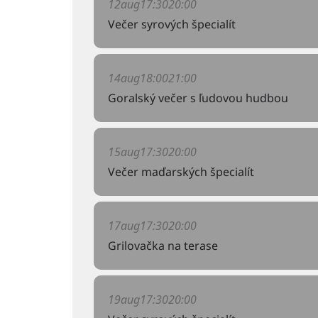
12
aug
17:30
20:00
Večer syrových špecialít
14
aug
18:00
21:00
Goralský večer s ľudovou hudbou
15
aug
17:30
20:00
Večer maďarských špecialít
17
aug
17:30
20:00
Grilovačka na terase
19
aug
17:30
20:00