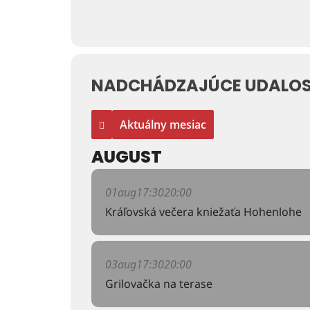
NADCHÁDZAJÚCE UDALOS
Aktuálny mesiac
AUGUST
01
aug
17:30
20:00
Kráľovská večera kniežaťa Hohenlohe
03
aug
17:30
20:00
Grilovačka na terase