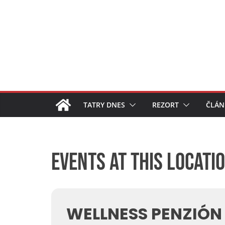
Skip
to
content
TATRY DNES
REZORT
ČLÁN
Events at this locati
WELLNESS PENZIÓN