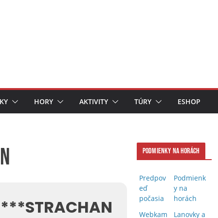
KY
HORY
AKTIVITY
TÚRY
ESHOP
on
Podmienky na horách
Predpov
Podmienk
eď
y na
počasia
horách
 ***STRACHAN
Webkam
Lanovky a