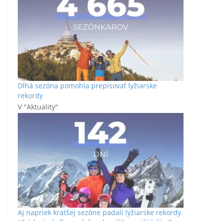
Dlhá sezóna pomohla prepisovať lyžiarske
rekordy
V "Aktuality"
Aj napriek kratšej sezóne padali lyžiarske rekordy.