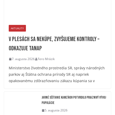
AKTUALITY
V plesách sa nekúpe, zvyšujeme kontroly –
odkazuje TANAP
7. augusta 2026
Fero Mrázik
Ministerstvo životného prostredia SR, správy národných
parkov aj Štátna ochrana prírody SR aj napriek
opakovanému zdôrazňovaniu zákazu kúpania sa v
Jarné sčítanie kamzíkov potvrdilo priaznivý vývoj
populácie
5. augusta 2026