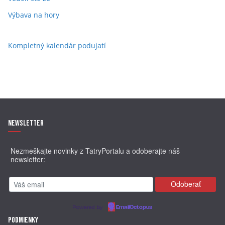
Výbava na hory
Kompletný kalendár podujatí
Newsletter
Nezmeškajte novinky z TatryPortalu a odoberajte náš
newsletter:
Powered by
EmailOctopus
Podmienky