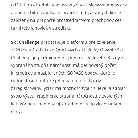
odčítať prostredníctvom www.gopass.sk, www.gopass.cz
alebo mobilnej aplikácie. Výpočet odlyžovaných km je
založený na prepočte prostredníctvom prechodov cez
turnikety lanoviek v stredisku.
Ski Challenge
predstavuje platformu pre zdielanie
zážitkov a štatistík zo športových aktivít. Využívanie Ski
Challenge je podmienené výberom tzv. levelu. Každý z
vybraného stupňa náročnosti má definovaný počet
kilometrov a nazbieraných GOPASS bodov, ktoré je
nutné dosiahnuť pre jeho naplnenie. Každý
zaregistrovaný lyžiar má možnosť zvoliť si level a zdolať
svoju výzvu. Naplnenie stupňa náročnosti v zvolených
kategóriách znamená aj zaradenie sa do zlosovania o
ceny.