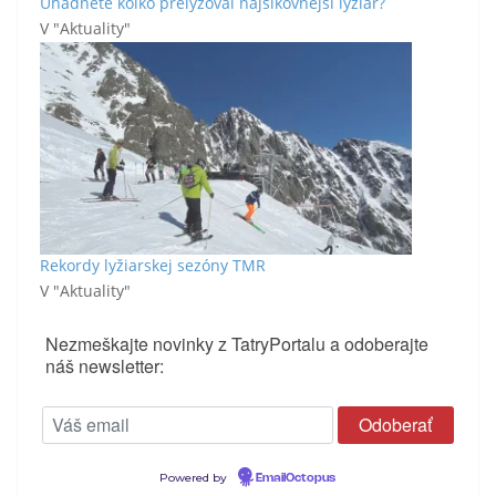
Uhádnete koľko prelyžoval najšikovnejší lyžiar?
V "Aktuality"
Rekordy lyžiarskej sezóny TMR
V "Aktuality"
Nezmeškajte novinky z TatryPortalu a odoberajte
náš newsletter:
Powered by
EmailOctopus