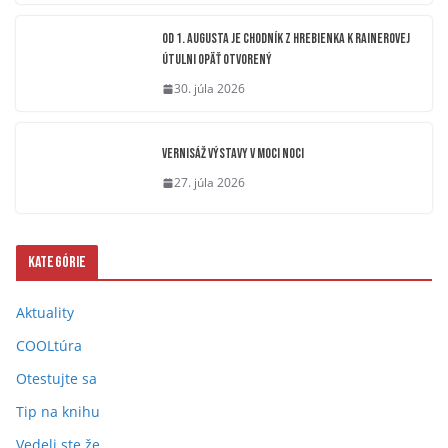
OD 1. AUGUSTA JE CHODNÍK Z HREBIENKA K RAINEROVEJ
ÚTULNI OPÄŤ OTVORENÝ
30. júla 2026
Vernisáž výstavy V moci noci
27. júla 2026
Kategórie
Aktuality
COOLtúra
Otestujte sa
Tip na knihu
Vedeli ste že