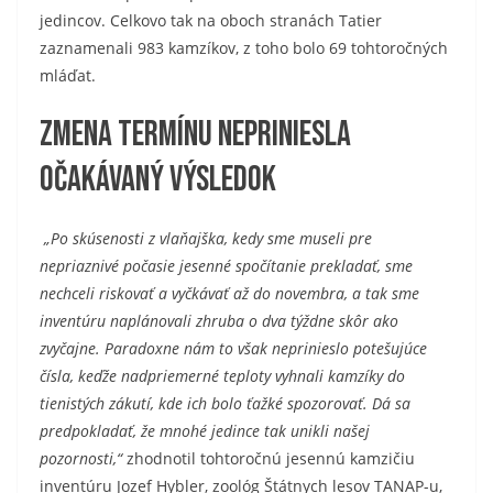
jedincov. Celkovo tak na oboch stranách Tatier
zaznamenali 983 kamzíkov, z toho bolo 69 tohtoročných
mláďat.
Zmena termínu nepriniesla
očakávaný výsledok
„Po skúsenosti z vlaňajška, kedy sme museli pre
nepriaznivé počasie jesenné spočítanie prekladať, sme
nechceli riskovať a vyčkávať až do novembra, a tak sme
inventúru naplánovali zhruba o dva týždne skôr ako
zvyčajne. Paradoxne nám to však neprinieslo potešujúce
čísla, keďže nadpriemerné teploty vyhnali kamzíky do
tienistých zákutí, kde ich bolo ťažké spozorovať. Dá sa
predpokladať, že mnohé jedince tak unikli našej
pozornosti,“
zhodnotil tohtoročnú jesennú kamzičiu
inventúru Jozef Hybler, zoológ Štátnych lesov TANAP-u,