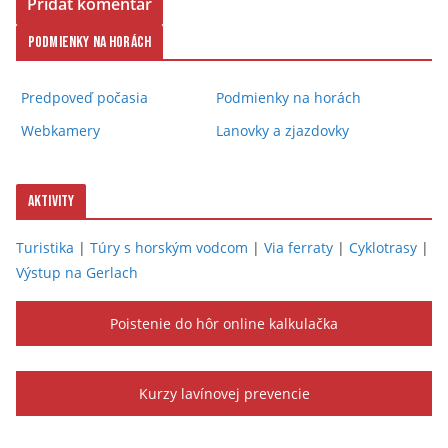
Podmienky na horách
Predpoveď počasia
Podmienky na horách
Webkamery
Lanovky a zjazdovky
Aktivity
Turistika
|
Túry s horským vodcom
|
Via ferraty
|
Cyklotrasy
|
Výstup na Gerlach
Poistenie do hôr online kalkulačka
Kurzy lavínovej prevencie