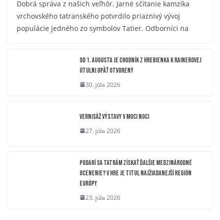
Dobrá správa z našich veľhôr. Jarné sčítanie kamzíka
vrchovského tatranského potvrdilo priaznivý vývoj
populácie jedného zo symbolov Tatier. Odborníci na
OD 1. AUGUSTA JE CHODNÍK Z HREBIENKA K RAINEROVEJ
ÚTULNI OPÄŤ OTVORENÝ
30. júla 2026
Vernisáž výstavy V moci noci
27. júla 2026
Podarí sa Tatrám získať ďalšie medzinárodné
ocenenie? V hre je titul Najžiadanejší región
Európy
23. júla 2026