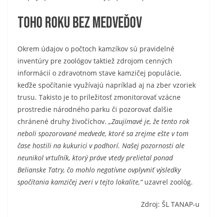
Toho roku bez medveďov
Okrem údajov o počtoch kamzíkov sú pravidelné
inventúry pre zoológov taktiež zdrojom cenných
informácií o zdravotnom stave kamzičej populácie,
keďže spočítanie využívajú napríklad aj na zber vzoriek
trusu. Takisto je to príležitosť zmonitorovať vzácne
prostredie národného parku či pozorovať ďalšie
chránené druhy živočíchov.
„Zaujímavé je, že tento rok
neboli spozorované medvede, ktoré sa zrejme ešte v tom
čase hostili na kukurici v podhorí. Našej pozornosti ale
neunikol vrtuľník, ktorý práve vtedy prelietal ponad
Belianske Tatry, čo mohlo negatívne ovplyvniť výsledky
spočítania kamzičej zveri v tejto lokalite,“
uzavrel zoológ.
Zdroj: ŠL TANAP-u