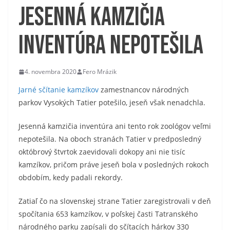
Jesenná kamzičia
inventúra nepotešila
4. novembra 2020
Fero Mrázik
Jarné sčítanie kamzíkov
zamestnancov národných
parkov Vysokých Tatier potešilo, jeseň však nenadchla.
Jesenná kamzičia inventúra ani tento rok zoológov veľmi
nepotešila. Na oboch stranách Tatier v predposledný
októbrový štvrtok zaevidovali dokopy ani nie tisíc
kamzíkov, pričom práve jeseň bola v posledných rokoch
obdobím, kedy padali rekordy.
Zatiaľ čo na slovenskej strane Tatier zaregistrovali v deň
spočítania 653 kamzíkov, v poľskej časti Tatranského
národného parku zapísali do sčítacích hárkov 330