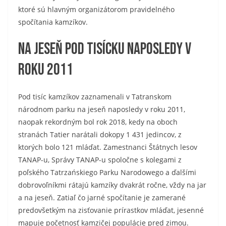
ktoré sú hlavným organizátorom pravidelného
spočítania kamzíkov.
Na jeseň pod tisícku naposledy v
roku 2011
Pod tisíc kamzíkov zaznamenali v Tatranskom
národnom parku na jeseň naposledy v roku 2011,
naopak rekordným bol rok 2018, kedy na oboch
stranách Tatier narátali dokopy 1 431 jedincov, z
ktorých bolo 121 mláďat. Zamestnanci Štátnych lesov
TANAP-u, Správy TANAP-u spoločne s kolegami z
poľského Tatrzańskiego Parku Narodowego a ďalšími
dobrovoľníkmi rátajú kamzíky dvakrát ročne, vždy na jar
a na jeseň. Zatiaľ čo jarné spočítanie je zamerané
predovšetkým na zisťovanie prírastkov mláďat, jesenné
mapuje početnosť kamzičej populácie pred zimou.