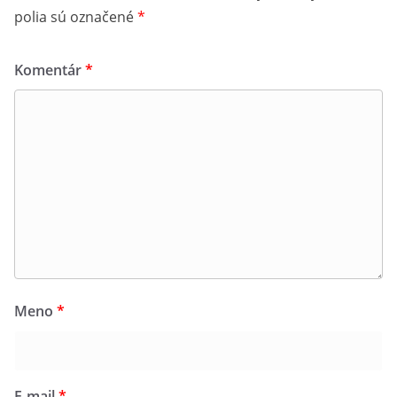
polia sú označené
*
Komentár
*
Meno
*
E-mail
*