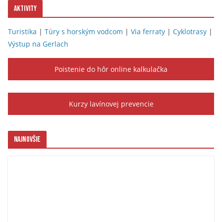
Aktivity
Turistika
|
Túry s horským vodcom
|
Via ferraty
|
Cyklotrasy
|
Výstup na Gerlach
Poistenie do hôr online kalkulačka
Kurzy lavínovej prevencie
Najnovšie