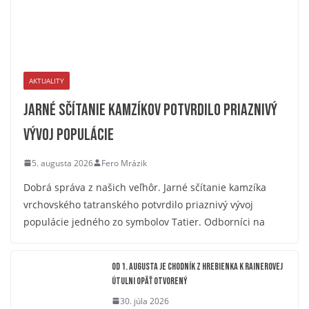
AKTUALITY
Jarné sčítanie kamzíkov potvrdilo priaznivý
vývoj populácie
5. augusta 2026
Fero Mrázik
Dobrá správa z našich veľhôr. Jarné sčítanie kamzíka
vrchovského tatranského potvrdilo priaznivý vývoj
populácie jedného zo symbolov Tatier. Odborníci na
OD 1. AUGUSTA JE CHODNÍK Z HREBIENKA K RAINEROVEJ
ÚTULNI OPÄŤ OTVORENÝ
30. júla 2026