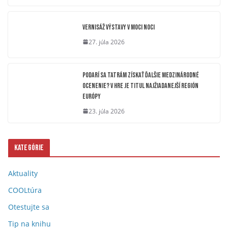
Vernisáž výstavy V moci noci
27. júla 2026
Podarí sa Tatrám získať ďalšie medzinárodné
ocenenie? V hre je titul Najžiadanejší región
Európy
23. júla 2026
Kategórie
Aktuality
COOLtúra
Otestujte sa
Tip na knihu