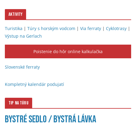
Aktivity
Turistika
|
Túry s horským vodcom
|
Via ferraty
|
Cyklotrasy
|
Výstup na Gerlach
Poistenie do hôr online kalkulačka
Slovenské ferraty
Kompletný kalendár podujatí
Tip na túru
Bystré sedlo / Bystrá lávka