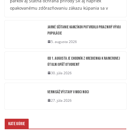
parkov aj Štátna ochrana prírody SR aj napriek
opakovanému zdôrazňovaniu zákazu kúpania sa v
Jarné sčítanie kamzíkov potvrdilo priaznivý vývoj
populácie
5. augusta 2026
OD 1. AUGUSTA JE CHODNÍK Z HREBIENKA K RAINEROVEJ
ÚTULNI OPÄŤ OTVORENÝ
30. júla 2026
Vernisáž výstavy V moci noci
27. júla 2026
Kategórie