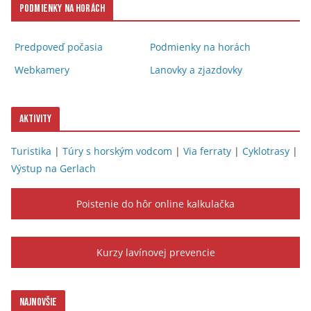
Podmienky na horách
Predpoveď počasia
Podmienky na horách
Webkamery
Lanovky a zjazdovky
Aktivity
Turistika
|
Túry s horským vodcom
|
Via ferraty
|
Cyklotrasy
|
Výstup na Gerlach
Poistenie do hôr online kalkulačka
Kurzy lavínovej prevencie
Najnovšie