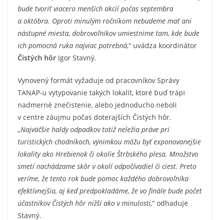
bude tvoriť viacero menších akcií počas septembra
a októbra. Oproti minulým ročníkom nebudeme mať ani
nástupné miesta, dobrovoľníkov umiestnime tam, kde bude
ich pomocná ruka najviac potrebná,
“ uvádza koordinátor
Čistých hôr
Igor Stavný.
Vynovený formát vyžaduje od pracovníkov Správy
TANAP-u vytypovanie takých lokalít, ktoré buď trápi
nadmerné znečistenie, alebo jednoducho neboli
v centre záujmu počas doterajších Čistých hôr.
„
Najväčšie haldy odpadkov totiž neležia práve pri
turistických chodníkoch, výnimkou môžu byť exponovanejšie
lokality ako Hrebienok či okolie Štrbského plesa. Množstvo
smetí nachádzame skôr v okolí odpočívadiel či ciest. Preto
veríme, že tento rok bude pomoc každého dobrovoľníka
efektívnejšia, aj keď predpokladáme, že vo finále bude počet
účastníkov Čistých hôr nižší ako v minulosti,
“ odhaduje
Stavný.