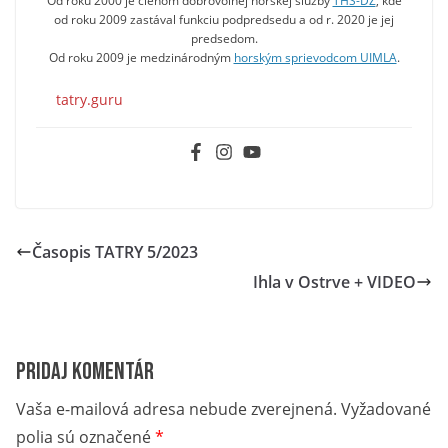
Od roku 2000 je členom dobrovoľnej horskej služby
THS-DZ
, kde
od roku 2009 zastával funkciu podpredsedu a od r. 2020 je jej
predsedom.
Od roku 2009 je medzinárodným
horským sprievodcom UIMLA
.
tatry.guru
Časopis TATRY 5/2023
Ihla v Ostrve + VIDEO
Pridaj komentár
Vaša e-mailová adresa nebude zverejnená.
Vyžadované
polia sú označené
*