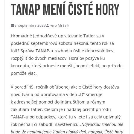
TANAP mení Čisté hory
8. septembra 2023
Fero Mrázik
Hromadné jednodňové upratovanie Tatier sa v
poslednú septembrovú sobotu nekoná, tento rok sa
totiž Správa TANAP-u rozhodla úsilie dobrovoľníkov
rozptýliť do dvoch mesiacov. Horalov pozýva ku
konceptu, ktorý prinesie menší „boom“ efekt, no prírode
pomôže viac.
V poradí 45. ročník obľúbenej akcie Čisté hory dostáva
novú tvár a od upratovania v deň „D“ smeruje
k adresnejšej pomoci dolinám, štítom a rôznym
zákutiam Tatier. Cieľom je i naďalej očistiť prírodu
TANAP-u od odpadkov, ktoré tu v lete i za celý uplynulý
rok nechali či zabudli návštevníci. „
Najväčšou zmenou ale
bude, že neplánujeme žiaden hlavný deň, naopak, Čisté hory