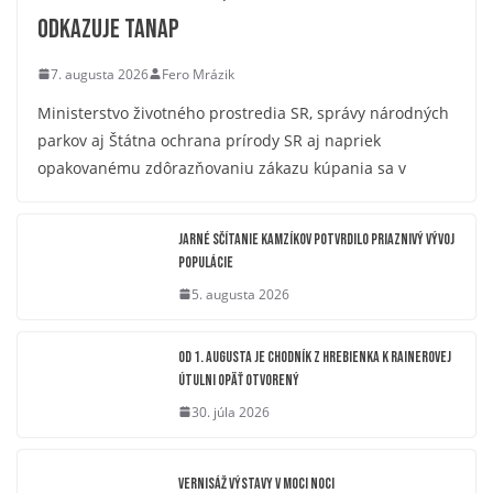
odkazuje TANAP
7. augusta 2026
Fero Mrázik
Ministerstvo životného prostredia SR, správy národných
parkov aj Štátna ochrana prírody SR aj napriek
opakovanému zdôrazňovaniu zákazu kúpania sa v
Jarné sčítanie kamzíkov potvrdilo priaznivý vývoj
populácie
5. augusta 2026
OD 1. AUGUSTA JE CHODNÍK Z HREBIENKA K RAINEROVEJ
ÚTULNI OPÄŤ OTVORENÝ
30. júla 2026
Vernisáž výstavy V moci noci