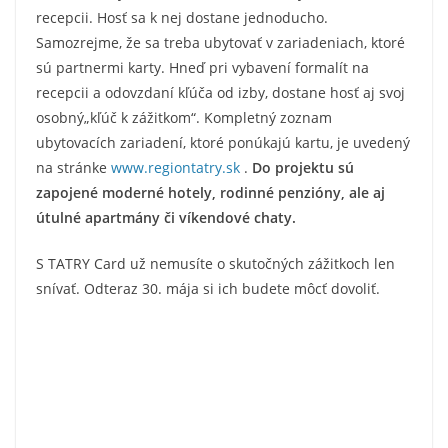
recepcii. Hosť sa k nej dostane jednoducho.
Samozrejme, že sa treba ubytovať v zariadeniach, ktoré
sú partnermi karty. Hneď pri vybavení formalít na
recepcii a odovzdaní kľúča od izby, dostane hosť aj svoj
osobný„kľúč k zážitkom“. Kompletný zoznam
ubytovacích zariadení, ktoré ponúkajú kartu, je uvedený
na stránke
www.regiontatry.sk
.
Do projektu sú
zapojené moderné hotely, rodinné penzióny, ale aj
útulné apartmány či víkendové chaty.
S TATRY Card už nemusíte o skutočných zážitkoch len
snívať. Odteraz 30. mája si ich budete môcť dovoliť.