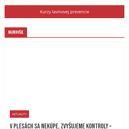
Kurzy lavínovej prevencie
Najnovšie
AKTUALITY
V plesách sa nekúpe, zvyšujeme kontroly –