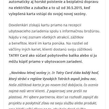
automaticky aj horské poistenie a bezplatnú dopravu
na električke a zubačke a to už od 30.5.2015, keď
vylepšená karta vstúpi do svojej novej sezóny.
Dovolenkári získajú kartu priamo na recepcii
ubytovacieho zariadenia spolu s informačnou brožúrou.
Nájdu v nej zoznam všetkých atrakcií, zážitkov
a benefitov, ktoré im karta ponúka. Na rozdiel od
väčšiny iných kariet, klienti dostanú svoju zážitkovú
TATRY Card ako súčasť pobytového balíka alebo si ju
môžu kúpiť priamo v ubytovacom zariadení.
„
Novinkou letnej sezóny
je, že
Tatry Card
získa každý hosť,
ktorý strávi v regióne Vysokých Tatrách aspoň jednu noc
.
Naša zážitková karta je po novom tiež dobíjacia, čo ocenia
najmä naši verní klienti. Z papierovej sme prešli na
plastovú. Pri výbere partnerov, ktorí sa rozhodli zapojiť do
projektu a poskytnúť zľavu na svoju službu alebo produkt,