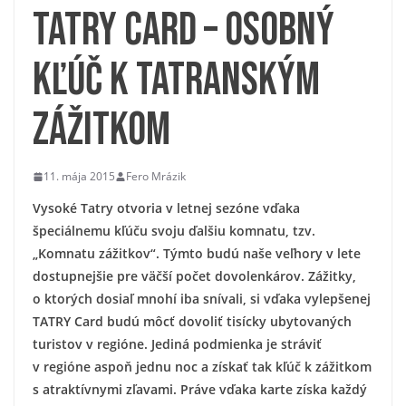
TATRY CARD – osobný
kľúč k tatranským
zážitkom
11. mája 2015
Fero Mrázik
Vysoké Tatry otvoria v letnej sezóne vďaka
špeciálnemu kľúču svoju ďalšiu komnatu, tzv.
„Komnatu zážitkov“. Týmto budú naše veľhory v lete
dostupnejšie pre väčší počet dovolenkárov. Zážitky,
o ktorých dosiaľ mnohí iba snívali, si vďaka vylepšenej
TATRY Card budú môcť dovoliť tisícky ubytovaných
turistov v regióne. Jediná podmienka je stráviť
v regióne aspoň jednu noc a získať tak kľúč k zážitkom
s atraktívnymi zľavami. Práve vďaka karte získa každý