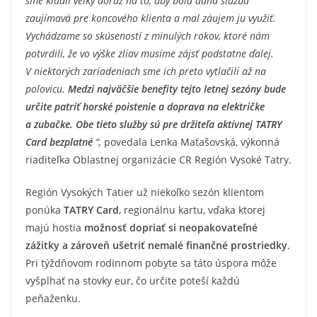
sme kládli veľký dôraz na to, aby bola daná služba
zaujímavá pre koncového klienta a mal záujem ju využiť.
Vychádzame so skúseností z minulých rokov, ktoré nám
potvrdili, že vo výške zliav musíme zájsť podstatne ďalej.
V niektorých zariadeniach sme ich preto vytlačili až na
polovicu.
Medzi najväčšie benefity tejto letnej sezóny bude
určite patriť horské poistenie a doprava na električke
a zubačke. Obe tieto služby sú pre držiteľa aktívnej TATRY
Card bezplatné
“,
povedala Lenka Maťašovská, výkonná
riaditeľka Oblastnej organizácie CR Región Vysoké Tatry.
Región Vysokých Tatier už niekoľko sezón klientom
ponúka
TATRY Card
, regionálnu kartu, vďaka ktorej
majú hostia
možnosť dopriať si neopakovateľné
zážitky a zároveň ušetriť nemalé finančné prostriedky
.
Pri týždňovom rodinnom pobyte sa táto úspora môže
vyšplhať na stovky eur, čo určite poteší každú
peňaženku.