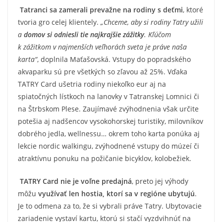
Tatranci sa zamerali prevažne na rodiny s deťmi
, ktoré
tvoria gro celej klientely.
„Chceme, aby si rodiny Tatry užili
a
domov si odniesli tie najkrajšie zážitky
. Kľúčom
k zážitkom v najmenších veľhorách sveta je práve naša
karta“
, doplnila Maťašovská. Vstupy do popradského
akvaparku sú pre všetkých so zľavou až 25%. Vďaka
TATRY Card ušetria rodiny niekoľko eur aj na
spiatočných lístkoch na lanovky v Tatranskej Lomnici či
na Štrbskom Plese. Zaujímavé zvýhodnenia však určite
potešia aj nadšencov vysokohorskej turistiky, milovníkov
dobrého jedla, wellnessu…
okrem toho karta ponúka aj
lekcie nordic walkingu, zvýhodnené vstupy do múzeí či
atraktívnu ponuku na požičanie bicyklov, kolobežiek.
TATRY Card nie je voľne predajná
, preto jej výhody
môžu
využívať len hostia, ktorí sa v regióne ubytujú
.
Je to odmena za to, že si vybrali práve Tatry. Ubytovacie
zariadenie vystaví kartu, ktorú si stačí vyzdvihnúť na