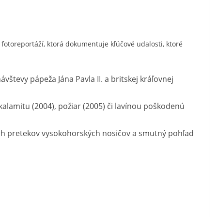
h fotoreportáží, ktorá dokumentuje kľúčové udalosti, ktoré
števy pápeža Jána Pavla II. a britskej kráľovnej
 kalamitu (2004), požiar (2005) či lavínou poškodenú
ch pretekov vysokohorských nosičov a smutný pohľad