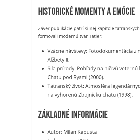
Historické momenty a emócie
Záver publikácie patrí silnej kapitole tatranskýc
formovali modernú tvár Tatier:
Vzácne návštevy: Fotodokumentácia z náv
Alžbety II.
Sila prírody: Pohľady na ničivú veternú
Chatu pod Rysmi (2000).
Tatranský život: Atmosféra legendárny
na vyhorenú Zbojnícku chatu (1998).
Základné informácie
Autor: Milan Kapusta