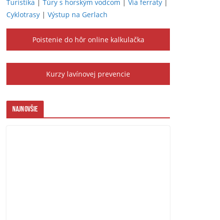
Turistika
|
Túry s horským vodcom
|
Via ferraty
|
Cyklotrasy
|
Výstup na Gerlach
Poistenie do hôr online kalkulačka
Kurzy lavínovej prevencie
Najnovšie