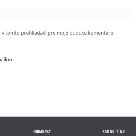
u v tomto prehliadači pre moje budúce komentáre.
ailom.
Podmienky
Kam do Tatier