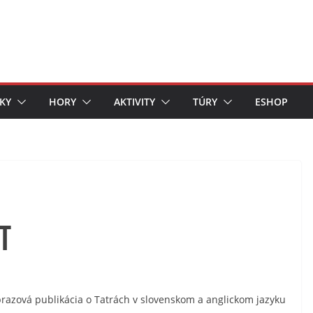
KY
HORY
AKTIVITY
TÚRY
ESHOP
T
brazová publikácia o Tatrách v slovenskom a anglickom jazyku