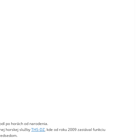
chodí po horách od narodenia.
nej horskej služby
THS-DZ
, kde od roku 2009 zastával funkciu
predsedom.