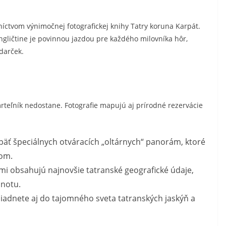
íctvom výnimočnej fotografickej knihy Tatry koruna Karpát.
ngličtine je povinnou jazdou pre každého milovníka hôr,
darček.
rteľník nedostane. Fotografie mapujú aj prírodné rezervácie
päť špeciálnych otváracích „oltárnych“ panorám, ktoré
lom.
mi obsahujú najnovšie tatranské geografické údaje,
dnotu.
iadnete aj do tajomného sveta tatranských jaskýň a