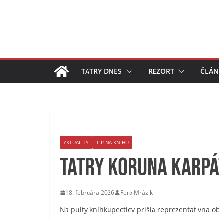
Skip
to
content
TATRY DNES
REZORT
ČLÁN
AKTUALITY
TIP NA KNIHU
TATRY KORUNA KARPÁ
18. februára 2026
Fero Mrázik
Na pulty kníhkupectiev prišla reprezentatívna o