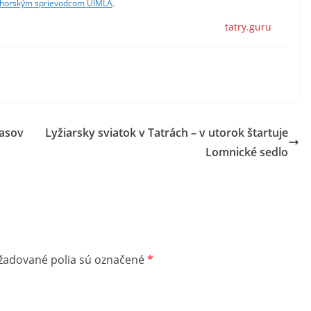
horským sprievodcom UIMLA
.
tatry.guru
pasov
Lyžiarsky sviatok v Tatrách – v utorok štartuje
Lomnické sedlo
žadované polia sú označené
*