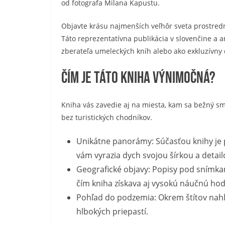
od fotografa Milana Kapustu.
Objavte krásu najmenších veľhôr sveta prostredn
Táto reprezentatívna publikácia v slovenčine a a
zberateľa umeleckých kníh alebo ako exkluzívny 
Čím je táto kniha výnimočná?
Kniha vás zavedie aj na miesta, kam sa bežný sm
bez turistických chodníkov.
Unikátne panorámy: Súčasťou knihy je 
vám vyrazia dych svojou šírkou a detai
Geografické objavy: Popisy pod snímka
čím kniha získava aj vysokú náučnú ho
Pohľad do podzemia: Okrem štítov nahl
hlbokých priepastí.