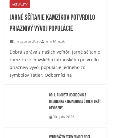
AKTUALITY
Jarné sčítanie kamzíkov potvrdilo
priaznivý vývoj populácie
5. augusta 2026
Fero Mrázik
Dobrá správa z našich veľhôr. Jarné sčítanie
kamzíka vrchovského tatranského potvrdilo
priaznivý vývoj populácie jedného zo
symbolov Tatier. Odborníci na
OD 1. AUGUSTA JE CHODNÍK Z
HREBIENKA K RAINEROVEJ ÚTULNI OPÄŤ
OTVORENÝ
30. júla 2026
Vernisáž výstavy V moci noci