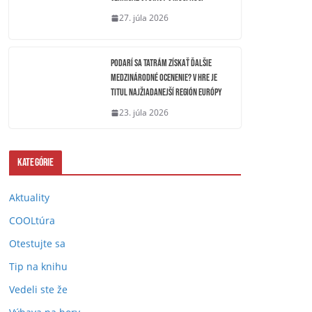
27. júla 2026
Podarí sa Tatrám získať ďalšie
medzinárodné ocenenie? V hre je
titul Najžiadanejší región Európy
23. júla 2026
Kategórie
Aktuality
COOLtúra
Otestujte sa
Tip na knihu
Vedeli ste že