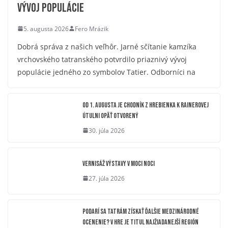
vývoj populácie
5. augusta 2026
Fero Mrázik
Dobrá správa z našich veľhôr. Jarné sčítanie kamzíka
vrchovského tatranského potvrdilo priaznivý vývoj
populácie jedného zo symbolov Tatier. Odborníci na
OD 1. AUGUSTA JE CHODNÍK Z HREBIENKA K RAINEROVEJ
ÚTULNI OPÄŤ OTVORENÝ
30. júla 2026
Vernisáž výstavy V moci noci
27. júla 2026
Podarí sa Tatrám získať ďalšie medzinárodné
ocenenie? V hre je titul Najžiadanejší región