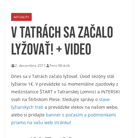
AKTUALITY
V Tatrách sa začalo
lyžovať! + VIDEO
2. decembra 2011
Fero Mrázik
Dnes sa v Tatrách začalo lyžovať. Úvod sezóny stál
lyžiarov 1€. V prevádzke sú momentálne zjazdovky z
medzistanice ŠTART v Tatranskej Lomnici a INTERSKI
svah na Štrbskom Plese. Sledujte správy o
stave
lyžiarskych tratí
a prevádzke vlekov na našom webe,
alebo si pridajte
banner s počasím a podmienkami
priamo na vašu web stránku
!