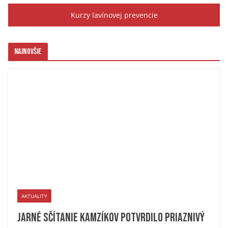
Kurzy lavínovej prevencie
Najnovšie
AKTUALITY
Jarné sčítanie kamzíkov potvrdilo priaznivý