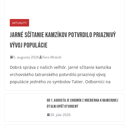
AKTUALITY
Jarné sčítanie kamzíkov potvrdilo priaznivý
vývoj populácie
5. augusta 2026
Fero Mrázik
Dobrá správa z našich veľhôr. Jarné sčítanie kamzíka
vrchovského tatranského potvrdilo priaznivý vývoj
populácie jedného zo symbolov Tatier. Odborníci na
OD 1. AUGUSTA JE CHODNÍK Z HREBIENKA K RAINEROVEJ
ÚTULNI OPÄŤ OTVORENÝ
30. júla 2026