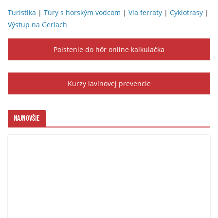
Turistika
|
Túry s horským vodcom
|
Via ferraty
|
Cyklotrasy
|
Výstup na Gerlach
Poistenie do hôr online kalkulačka
Kurzy lavínovej prevencie
Najnovšie