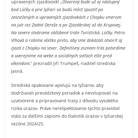
upravených zjazdoviek! „
Otvorený bude už aj nástupný
bod Lúčky a prví lyžiari sa budú môcť spustiť po
zasnežených a upravených zjazdovkách z Chopku smerom
na juh cez Zadné Dereše a po Zjazdárskej až do Krupovej.
Na severe otvárame obľúbené trate Turistická, Lúčky, Petra
Vlhová a robíme všetko preto, aby sme dokázali otvoriť aj
zjazd z Chopku na sever. Definitívny zoznam trás potvrdíme
a uverejníme na webe a sociálnych sieťach ešte pred
víkendom
,“ prezradil Jiří Trumpeš, riaditeľ strediska
Jasná.
Strediská opakovane apelujú na lyžiarov, aby
dodržiavali prevádzkový poriadok a nevstupovali na
uzatvorené a pripravované trasy z dôvodu vysokého
rizika úrazov. Práve nerešpektovanie týchto pravidiel
stálo za ďalšími zápismi do štatistík úrazov v lyžiarskej
sezóne 2024/25.