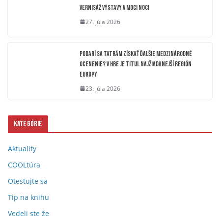
Vernisáž výstavy V moci noci
27. júla 2026
Podarí sa Tatrám získať ďalšie medzinárodné
ocenenie? V hre je titul Najžiadanejší región
Európy
23. júla 2026
Kategórie
Aktuality
COOLtúra
Otestujte sa
Tip na knihu
Vedeli ste že