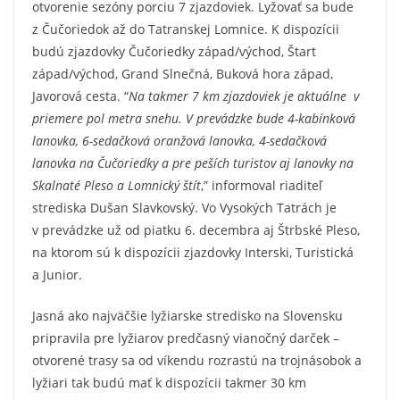
otvorenie sezóny porciu 7 zjazdoviek. Lyžovať sa bude
z Čučoriedok až do Tatranskej Lomnice. K dispozícii
budú zjazdovky Čučoriedky západ/východ, Štart
západ/východ, Grand Slnečná, Buková hora západ,
Javorová cesta. “
Na takmer 7 km zjazdoviek je aktuálne v
priemere pol metra snehu. V prevádzke bude 4-kabínková
lanovka, 6-sedačková oranžová lanovka, 4-sedačková
lanovka na Čučoriedky a pre peších turistov aj lanovky na
Skalnaté Pleso a Lomnický štít
,” informoval riaditeľ
strediska Dušan Slavkovský. Vo Vysokých Tatrách je
v prevádzke už od piatku 6. decembra aj Štrbské Pleso,
na ktorom sú k dispozícii zjazdovky Interski, Turistická
a Junior.
Jasná ako najväčšie lyžiarske stredisko na Slovensku
pripravila pre lyžiarov predčasný vianočný darček –
otvorené trasy sa od víkendu rozrastú na trojnásobok a
lyžiari tak budú mať k dispozícii takmer 30 km