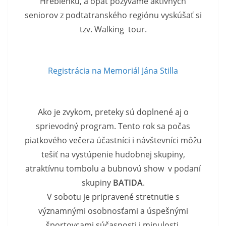
Hrebienku, a opäť pozývame aktívnych
seniorov z podtatranského regiónu vyskúšať si
tzv. Walking tour.
Registrácia na Memoriál Jána Stilla
Ako je zvykom, preteky sú doplnené aj o
sprievodný program. Tento rok sa počas
piatkového večera účastníci i návštevníci môžu
tešiť na vystúpenie hudobnej skupiny,
atraktívnu tombolu a bubnovú show v podaní
skupiny
BATIDA
.
V sobotu je pripravené stretnutie s
významnými osobnosťami a úspešnými
športovcami súčasnosti i minulosti.