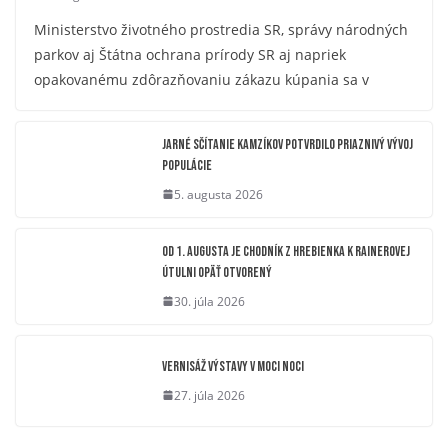
Ministerstvo životného prostredia SR, správy národných
parkov aj Štátna ochrana prírody SR aj napriek
opakovanému zdôrazňovaniu zákazu kúpania sa v
Jarné sčítanie kamzíkov potvrdilo priaznivý vývoj
populácie
5. augusta 2026
OD 1. AUGUSTA JE CHODNÍK Z HREBIENKA K RAINEROVEJ
ÚTULNI OPÄŤ OTVORENÝ
30. júla 2026
Vernisáž výstavy V moci noci
27. júla 2026