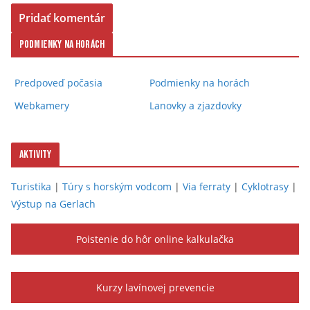
Podmienky na horách
Predpoveď počasia
Podmienky na horách
Webkamery
Lanovky a zjazdovky
Aktivity
Turistika
|
Túry s horským vodcom
|
Via ferraty
|
Cyklotrasy
|
Výstup na Gerlach
Poistenie do hôr online kalkulačka
Kurzy lavínovej prevencie