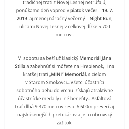
tradičnej trati z Novej Lesnej netrúfajú,
ponúkame deň vopred v
piatok večer – 19. 7.
2019
aj menej náročný večerný –
Night Run
,
ulicami Novej Lesnej v celkovej dĺžke 5.700
metrov..
V sobotu sa beží už klasický
Memoriál Jána
Stilla
a zabehnúť si môžete na Hrebienok, i na
kratšej trati „
MINI
“
Memoriál
, s cieľom
v Starom Smokovci…Všetci účastníci
sobotného behu do vrchu získajú atraktívne
účastnícke medaily i iné benefity…Asfaltová
trať dlhá 9.370 metrov resp. 6 600m preverí aj
najskúsenejších pretekárov a je to obrovský
zážitok.