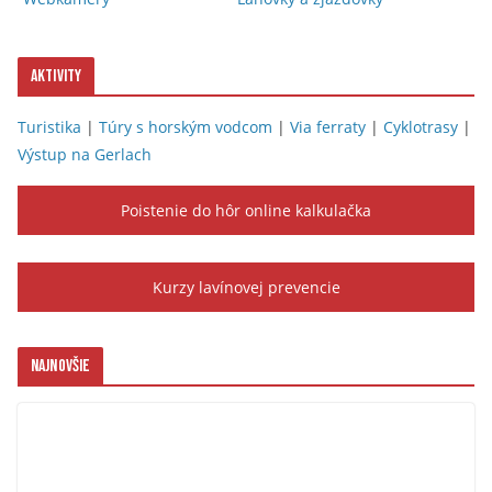
Aktivity
Turistika
|
Túry s horským vodcom
|
Via ferraty
|
Cyklotrasy
|
Výstup na Gerlach
Poistenie do hôr online kalkulačka
Kurzy lavínovej prevencie
Najnovšie