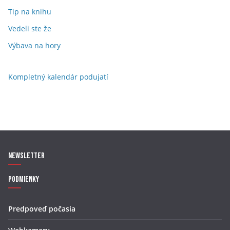
Tip na knihu
Vedeli ste že
Výbava na hory
Kompletný kalendár podujatí
Newsletter
Podmienky
Predpoveď počasia