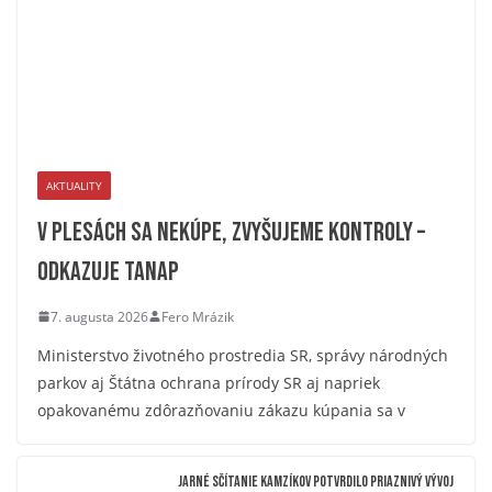
AKTUALITY
V plesách sa nekúpe, zvyšujeme kontroly –
odkazuje TANAP
7. augusta 2026
Fero Mrázik
Ministerstvo životného prostredia SR, správy národných
parkov aj Štátna ochrana prírody SR aj napriek
opakovanému zdôrazňovaniu zákazu kúpania sa v
Jarné sčítanie kamzíkov potvrdilo priaznivý vývoj