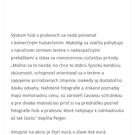
Výskum húb v pralesoch sa nedá porovnať
s komerčným hubárčením. Mykológ sa zväčša pohybuje
v náročnom strmom teréne s nebezpečnými
prekážkami a stáva sa rovnocennou súčasťou prírody.
„Možno sa to nezdá, no chce to dobrú fyzickú kondíciu,
skúsenosti, schopnosť orientovať sa v teréne a
zapojenie prirodzených zmyslov, niekedy aj dostatočnú
dávku odvahy. Nafotené fotografie a získané poznatky
majú mimoriadnu cenu, sú zároveň časovou schránkou
a pre diváka motiváciou prísť si na prednášku pozrieť
fotografie húb a pralesov, ktoré nebývajú k nahliadnutiu
až tak často,“ dopĺňa Peiger.
Vstupné na akciu je štyri eurá, v zľave dve eurá.