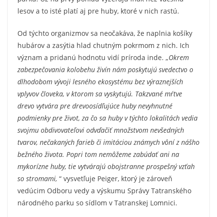
lesov a to isté platí aj pre huby, ktoré v nich rastú.
Od týchto organizmov sa neočakáva, že naplnia košíky
hubárov a zasýtia hlad chutným pokrmom z nich. Ich
význam a pridanú hodnotu vidí príroda inde. „
Okrem
zabezpečovania kolobehu živín nám poskytujú svedectvo o
dlhodobom vývoji lesného ekosystému bez výraznejších
vplyvov človeka, v ktorom sa vyskytujú. Takzvané mŕtve
drevo vytvára pre drevoosídľujúce huby nevyhnutné
podmienky pre život, za čo sa huby v týchto lokalitách vedia
svojmu obdivovateľovi odvďačiť množstvom nevšedných
tvarov, nečakaných farieb či imitáciou známych vôní z nášho
bežného života. Popri tom nemôžeme zabúdať ani na
mykorízne huby, tie vytvárajú obojstranne prospešný vzťah
so stromami,
“ vysvetľuje Peiger, ktorý je zároveň
vedúcim Odboru vedy a výskumu Správy Tatranského
národného parku so sídlom v Tatranskej Lomnici.