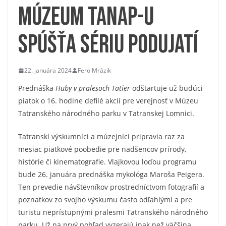
Múzeum TANAP-u
spúšťa sériu podujatí
22. januára 2024
Fero Mrázik
Prednáška
Huby v pralesoch Tatier
odštartuje už budúci
piatok o 16. hodine defilé akcií pre verejnosť v Múzeu
Tatranského národného parku v Tatranskej Lomnici.
Tatranskí výskumníci a múzejníci pripravia raz za
mesiac piatkové poobedie pre nadšencov prírody,
histórie či kinematografie. Vlajkovou loďou programu
bude 26. januára prednáška mykológa Maroša Peigera.
Ten prevedie návštevníkov prostredníctvom fotografií a
poznatkov zo svojho výskumu často odľahlými a pre
turistu neprístupnými pralesmi Tatranského národného
parku. Už na prvý pohľad vyzerajú inak než väčšina