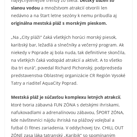
najvychytenejšie trendy zo sveta.
Detský bazén so
slanou vodou
a množstvom atrakcií otvorili len
nedávno a na štart letne sezóny k nemu pribudla aj
originálna mestská pláž s morským pieskom.
„Na „City pláži“ čaká všetkých horúci morský piesok,
karibský bar, ležadlá a slnečníky a večerný program. Ak
niekedy v Poprade aj bola nuda, tak definitívne skončila,
na všetkých čaká vodopád atrakcií a aktivít. A to všetko
iba tri eurá“, povedal Richard Pichonský, podpredseda
predstavenstva Oblastnej organizácie CR Región Vysoké
Tatry a riaditeľ AquaCity Poprad.
Mestská pláž je súčasťou komplexu letných atrakcií
,
ktoré tvoria zábavná FUN ZÓNA s detskými ihriskami,
nafukovadlami a adrenalínovou zábavou, ŠPORT ZÓNA,
kde návštevníci nájdu ihriská na plážový volejbal a
futbal či fitnes zariadenia. V oddychovej tzv. CHILL OUT
ZÓNE zasa láka tatranský „Karibik“ so spomínaným