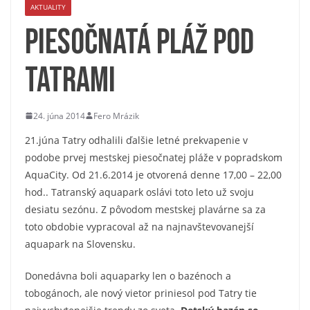
AKTUALITY
Piesočnatá pláž pod
Tatrami
24. júna 2014
Fero Mrázik
21.júna Tatry odhalili ďalšie letné prekvapenie v
podobe prvej mestskej piesočnatej pláže v popradskom
AquaCity. Od 21.6.2014 je otvorená denne 17,00 – 22,00
hod.. Tatranský aquapark oslávi toto leto už svoju
desiatu sezónu. Z pôvodom mestskej plavárne sa za
toto obdobie vypracoval až na najnavštevovanejší
aquapark na Slovensku.
Donedávna boli aquaparky len o bazénoch a
tobogánoch, ale nový vietor priniesol pod Tatry tie