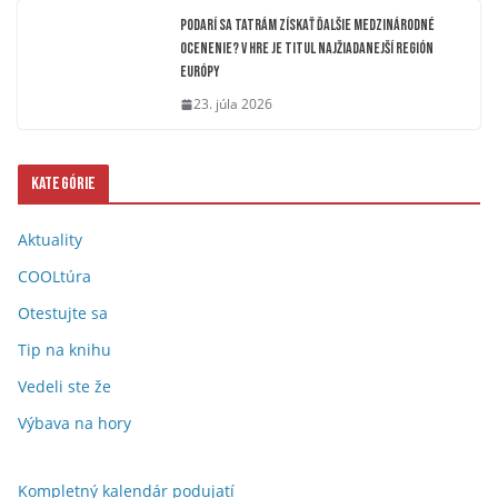
Podarí sa Tatrám získať ďalšie medzinárodné
ocenenie? V hre je titul Najžiadanejší región
Európy
23. júla 2026
Kategórie
Aktuality
COOLtúra
Otestujte sa
Tip na knihu
Vedeli ste že
Výbava na hory
Kompletný kalendár podujatí