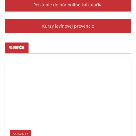
Poistenie do hôr online kalkulačka
Kurzy lavínovej prevencie
Najnovšie
AKTUALITY