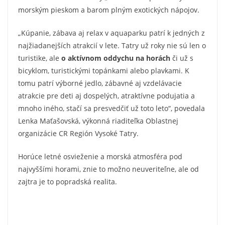
morským pieskom a barom plným exotických nápojov.
„Kúpanie, zábava aj relax v aquaparku patrí k jedných z
najžiadanejších atrakcií v lete. Tatry už roky nie sú len o
turistike, ale
o aktívnom oddychu na horách
či už s
bicyklom, turistickými topánkami alebo plavkami. K
tomu patrí výborné jedlo, zábavné aj vzdelávacie
atrakcie pre deti aj dospelých, atraktívne podujatia a
mnoho iného, stačí sa presvedčiť už toto leto“, povedala
Lenka Maťašovská, výkonná riaditeľka Oblastnej
organizácie CR Región Vysoké Tatry.
Horúce letné osvieženie a morská atmosféra pod
najvyššími horami, znie to možno neuveriteľne, ale od
zajtra je to popradská realita.