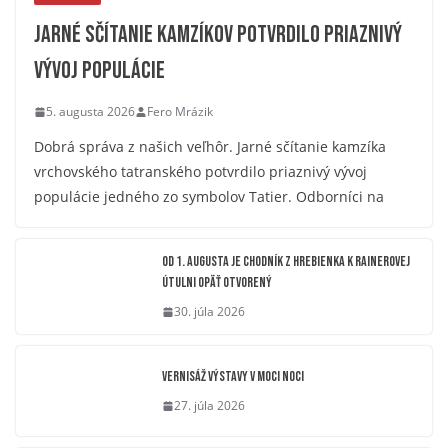
Jarné sčítanie kamzíkov potvrdilo priaznivý
vývoj populácie
5. augusta 2026
Fero Mrázik
Dobrá správa z našich veľhôr. Jarné sčítanie kamzíka
vrchovského tatranského potvrdilo priaznivý vývoj
populácie jedného zo symbolov Tatier. Odborníci na
OD 1. AUGUSTA JE CHODNÍK Z HREBIENKA K RAINEROVEJ
ÚTULNI OPÄŤ OTVORENÝ
30. júla 2026
Vernisáž výstavy V moci noci
27. júla 2026