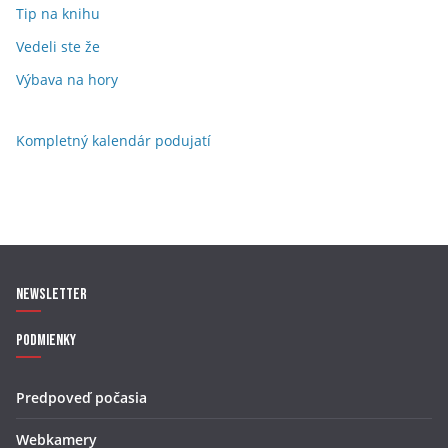
Tip na knihu
Vedeli ste že
Výbava na hory
Kompletný kalendár podujatí
Newsletter
Podmienky
Predpoveď počasia
Webkamery