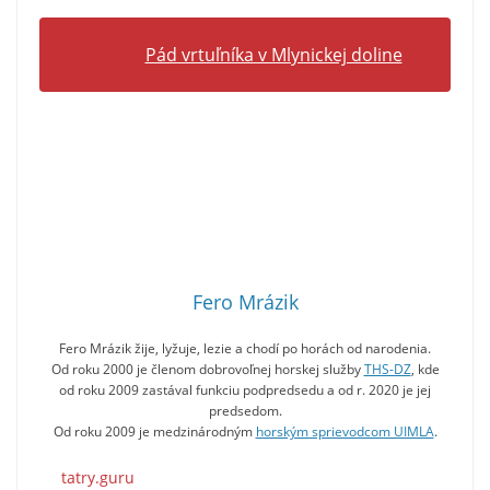
Pád vrtuľníka v Mlynickej doline
Fero Mrázik
Fero Mrázik žije, lyžuje, lezie a chodí po horách od narodenia.
Od roku 2000 je členom dobrovoľnej horskej služby
THS-DZ
, kde
od roku 2009 zastával funkciu podpredsedu a od r. 2020 je jej
predsedom.
Od roku 2009 je medzinárodným
horským sprievodcom UIMLA
.
tatry.guru