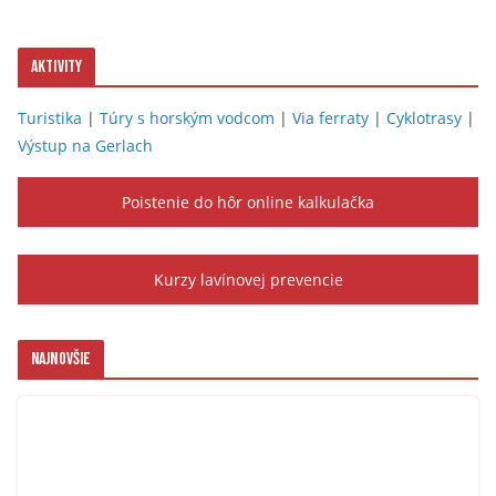
Aktivity
Turistika
|
Túry s horským vodcom
|
Via ferraty
|
Cyklotrasy
|
Výstup na Gerlach
Poistenie do hôr online kalkulačka
Kurzy lavínovej prevencie
Najnovšie