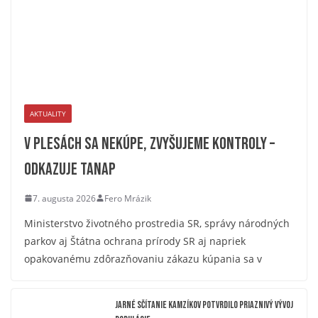
AKTUALITY
V plesách sa nekúpe, zvyšujeme kontroly –
odkazuje TANAP
7. augusta 2026
Fero Mrázik
Ministerstvo životného prostredia SR, správy národných
parkov aj Štátna ochrana prírody SR aj napriek
opakovanému zdôrazňovaniu zákazu kúpania sa v
Jarné sčítanie kamzíkov potvrdilo priaznivý vývoj