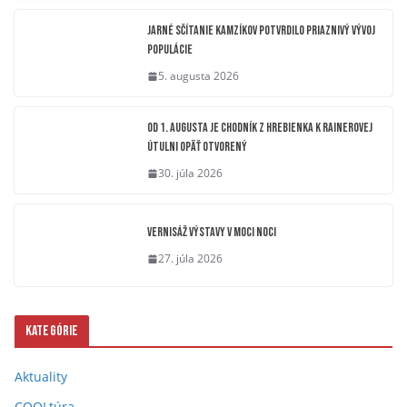
Jarné sčítanie kamzíkov potvrdilo priaznivý vývoj
populácie
5. augusta 2026
OD 1. AUGUSTA JE CHODNÍK Z HREBIENKA K RAINEROVEJ
ÚTULNI OPÄŤ OTVORENÝ
30. júla 2026
Vernisáž výstavy V moci noci
27. júla 2026
Kategórie
Aktuality
COOLtúra