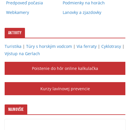
Predpoveď počasia
Podmienky na horách
Webkamery
Lanovky a zjazdovky
Aktivity
Turistika
|
Túry s horským vodcom
|
Via ferraty
|
Cyklotrasy
|
Výstup na Gerlach
Poistenie do hôr online kalkulačka
Kurzy lavínovej prevencie
Najnovšie