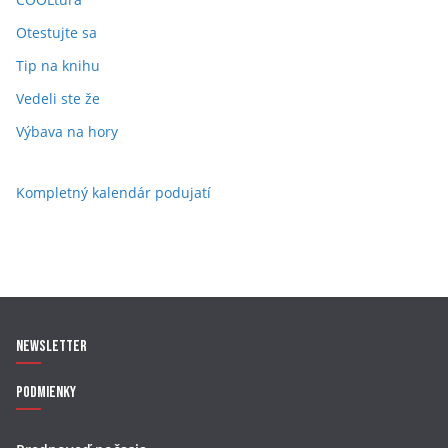
Otestujte sa
Tip na knihu
Vedeli ste že
Výbava na hory
Kompletný kalendár podujatí
Newsletter
Podmienky