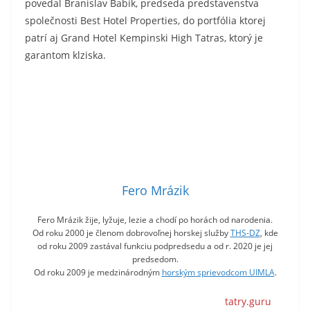
povedal Branislav Babík, predseda predstavenstva
společnosti Best Hotel Properties, do portfólia ktorej
patrí aj Grand Hotel Kempinski High Tatras, ktorý je
garantom klziska.
Fero Mrázik
Fero Mrázik žije, lyžuje, lezie a chodí po horách od narodenia.
Od roku 2000 je členom dobrovoľnej horskej služby
THS-DZ
, kde
od roku 2009 zastával funkciu podpredsedu a od r. 2020 je jej
predsedom.
Od roku 2009 je medzinárodným
horským sprievodcom UIMLA
.
tatry.guru