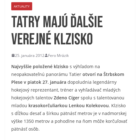
AKTUALITY
Tatry majú ďalšie
verejné klzisko
25. januára 2012
Fero Mrázik
Najvyššie položené klzisko
s výhľadom na
neopakovateľnú panorámu Tatier
otvorí na Štrbskom
Plese v piatok 27. januára
dopoludnia legendárny
hokejový reprezentant, tréner a vyhľadávač mladých
hokejových talentov
Zdeno Cíger
spolu s talentovanou
mladou
krasokorčuliarkou Lenkou Kolekovou
. Klzisko
s dĺžkou desať a šírkou pätnásť metrov je v nadmorskej
výške 1350 metrov a pohodlne na ňom môže korčuľovať
pätnásť osôb.