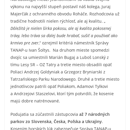
výkonu na najvyšší stupeň postavil náš kolega, Juraj
Majerčák z ochranného obvodu Roháče. Rozhodcovia už
tradične hodnotili nielen rýchlosť, ale aj kvalitu. „
Dôležitá je nielen šírka pokosu, ale aj kvalita pokosenej
trávy, lebo tráva sa ďalej bude hrabať, sušiť a používať ako
krmivo pre zver
,“ ozrejmil kritériá námestník Správy
TANAP-u Ivan Šoltys. Na druhom mieste spomedzi
dvojíc sa umiestnili Marián Bugaj a Luboš Lonský z
tímu Lesy SR – OZ Tatry a tretie miesto obsadili opäť
Poliaci Andrzej Goldyniak a Grzegorz Bryniarski z
Tatrzańskiego Parku Narodowego. Druhé a tretie miesto
jednotlivcov patrili opäť Poliakom, Adamovi Tylkovi
a Andrzejovi Staszelovi, ktorí tým potvrdili, že kosenie
majú dobre natrénované.
Podujatia sa zúčastnili zástupcovia
až 7 národných
parkov zo Slovenska, Česka, Poľska a Ukrajiny
.
Kosením horských lúk zabezpečuje Správa TANAP-u