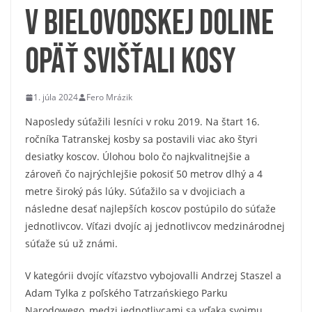
V Bielovodskej doline
opäť svišťali kosy
1. júla 2024
Fero Mrázik
Naposledy súťažili lesníci v roku 2019. Na štart 16.
ročníka Tatranskej kosby sa postavili viac ako štyri
desiatky koscov. Úlohou bolo čo najkvalitnejšie a
zároveň čo najrýchlejšie pokosiť 50 metrov dlhý a 4
metre široký pás lúky. Súťažilo sa v dvojiciach a
následne desať najlepších koscov postúpilo do súťaže
jednotlivcov. Víťazi dvojíc aj jednotlivcov medzinárodnej
súťaže sú už známi.
V kategórii dvojíc víťazstvo vybojovalli Andrzej Staszel a
Adam Tylka z poľského Tatrzańskiego Parku
Narodowego, medzi jednotlivcami sa vďaka svojmu