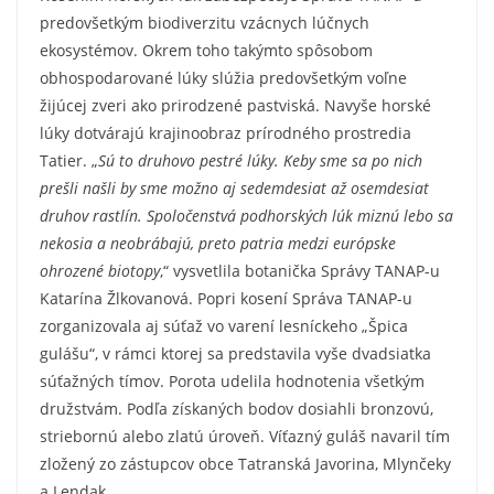
predovšetkým biodiverzitu vzácnych lúčnych
ekosystémov. Okrem toho takýmto spôsobom
obhospodarované lúky slúžia predovšetkým voľne
žijúcej zveri ako prirodzené pastviská. Navyše horské
lúky dotvárajú krajinoobraz prírodného prostredia
Tatier. „
Sú to druhovo pestré lúky. Keby sme sa po nich
prešli našli by sme možno aj sedemdesiat až osemdesiat
druhov rastlín. Spoločenstvá podhorských lúk miznú lebo sa
nekosia a neobrábajú, preto patria medzi európske
ohrozené biotopy
,“ vysvetlila botanička Správy TANAP-u
Katarína Žlkovanová. Popri kosení Správa TANAP-u
zorganizovala aj súťaž vo varení lesníckeho „Špica
gulášu“, v rámci ktorej sa predstavila vyše dvadsiatka
súťažných tímov. Porota udelila hodnotenia všetkým
družstvám. Podľa získaných bodov dosiahli bronzovú,
striebornú alebo zlatú úroveň. Víťazný guláš navaril tím
zložený zo zástupcov obce Tatranská Javorina, Mlynčeky
a Lendak.