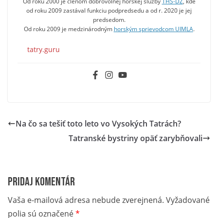
Od roku 2000 je členom dobrovoľnej horskej služby
THS-DZ
, kde
od roku 2009 zastával funkciu podpredsedu a od r. 2020 je jej
predsedom.
Od roku 2009 je medzinárodným
horským sprievodcom UIMLA
.
tatry.guru
Na čo sa tešiť toto leto vo Vysokých Tatrách?
Tatranské bystriny opäť zarybňovali
Pridaj komentár
Vaša e-mailová adresa nebude zverejnená.
Vyžadované
polia sú označené
*