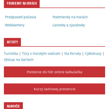
Podmienky na horách
Predpoveď počasia
Podmienky na horách
Webkamery
Lanovky a zjazdovky
Aktivity
Turistika
|
Túry s horským vodcom
|
Via ferraty
|
Cyklotrasy
|
Výstup na Gerlach
Poistenie do hôr online kalkulačka
Kurzy lavínovej prevencie
Najnovšie