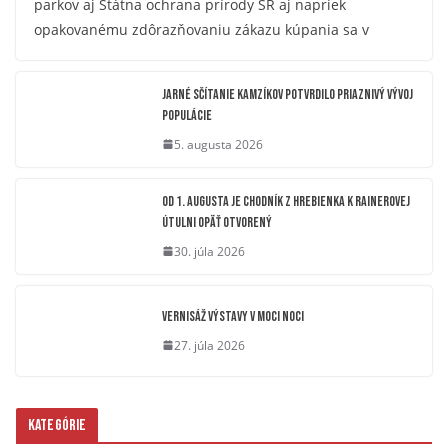
parkov aj Štátna ochrana prírody SR aj napriek
opakovanému zdôrazňovaniu zákazu kúpania sa v
Jarné sčítanie kamzíkov potvrdilo priaznivý vývoj
populácie
5. augusta 2026
OD 1. AUGUSTA JE CHODNÍK Z HREBIENKA K RAINEROVEJ
ÚTULNI OPÄŤ OTVORENÝ
30. júla 2026
Vernisáž výstavy V moci noci
27. júla 2026
Kategórie