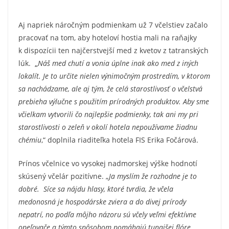
Aj napriek náročným podmienkam už 7 včelstiev začalo
pracovať na tom, aby hoteloví hostia mali na raňajky
k dispozícii ten najčerstvejší med z kvetov z tatranských
lúk.
„
Náš med chutí a vonia úplne inak ako med z iných
lokalít. Je to určite nielen výnimočným prostredím, v ktorom
sa nachádzame, ale aj tým, že celá starostlivosť o včelstvá
prebieha výlučne s použitím prírodných produktov. Aby sme
včielkam vytvorili čo najlepšie podmienky, tak ani my pri
starostlivosti o zeleň v okolí hotela nepoužívame žiadnu
chémiu
,“ doplnila riaditeľka hotela FIS Erika Fočárová.
Prínos včelnice vo vysokej nadmorskej výške hodnotí
skúsený včelár pozitívne. „
Ja myslím že rozhodne je to
dobré. Síce sa nájdu hlasy, ktoré tvrdia, že včela
medonosná je hospodárske zviera a do divej prírody
nepatrí, no podľa môjho názoru sú včely veľmi efektívne
opeľovače a týmto spôsobom pomáhajú tunajšej flóre