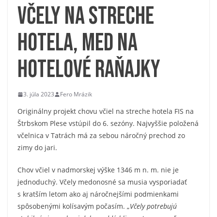
Včely na streche
hotela, med na
hotelové raňajky
3. júla 2023
Fero Mrázik
Originálny projekt chovu včiel na streche hotela FIS na
Štrbskom Plese vstúpil do 6. sezóny. Najvyššie položená
včelnica v Tatrách má za sebou náročný prechod zo
zimy do jari.
Chov včiel v nadmorskej výške 1346 m n. m. nie je
jednoduchý. Včely medonosné sa musia vysporiadať
s kratším letom ako aj náročnejšími podmienkami
spôsobenými kolísavým počasím. „
Včely potrebujú