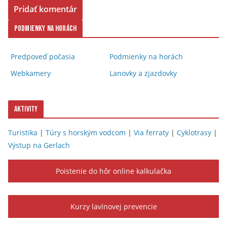
Podmienky na horách
Predpoveď počasia
Podmienky na horách
Webkamery
Lanovky a zjazdovky
Aktivity
Turistika
|
Túry s horským vodcom
|
Via ferraty
|
Cyklotrasy
|
Výstup na Gerlach
Poistenie do hôr online kalkulačka
Kurzy lavínovej prevencie