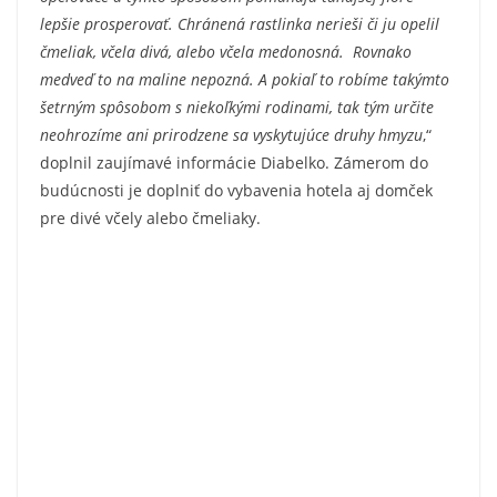
lepšie prosperovať. Chránená rastlinka nerieši či ju opelil
čmeliak, včela divá, alebo včela medonosná. Rovnako
medveď to na maline nepozná. A pokiaľ to robíme takýmto
šetrným spôsobom s niekoľkými rodinami, tak tým určite
neohrozíme ani prirodzene sa vyskytujúce druhy hmyzu
,“
doplnil zaujímavé informácie Diabelko. Zámerom do
budúcnosti je doplniť do vybavenia hotela aj domček
pre divé včely alebo čmeliaky.