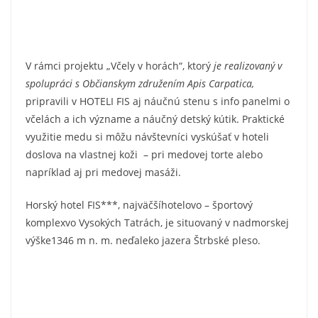
V rámci projektu „Včely v horách“, ktorý
je realizovaný v
spolupráci s Občianskym združením Apis Carpatica,
pripravili v HOTELI FIS aj náučnú stenu s info panelmi o
včelách a ich význame a náučný detský kútik. Praktické
využitie medu si môžu návštevníci vyskúšať v hoteli
doslova na vlastnej koži – pri medovej torte alebo
napríklad aj pri medovej masáži.
Horský hotel FIS***, najväčšíhotelovo – športový
komplexvo Vysokých Tatrách, je situovaný v nadmorskej
výške1346 m n. m. neďaleko jazera Štrbské pleso.