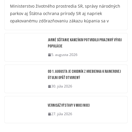
Ministerstvo životného prostredia SR, správy národných
parkov aj Štátna ochrana prírody SR aj napriek
opakovanému zdôrazňovaniu zákazu kúpania sa v
Jarné sčítanie kamzíkov potvrdilo priaznivý vývoj
populácie
5. augusta 2026
OD 1. AUGUSTA JE CHODNÍK Z HREBIENKA K RAINEROVEJ
ÚTULNI OPÄŤ OTVORENÝ
30. júla 2026
Vernisáž výstavy V moci noci
27. júla 2026