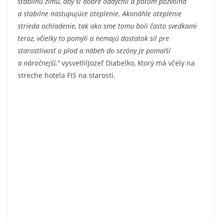
stabilnú zimu, aby si dobre oddýchli a potom pozvoľna
a stabilne nastupujúce oteplenie. Akonáhle oteplenie
strieda ochladenie, tak ako sme tomu boli často svedkami
teraz, včielky to pomýli a nemajú dostatok síl pre
starostlivosť o plod a nábeh do sezóny je pomalší
a náročnejší,“
vysvetlilJozef Diabelko, ktorý má včely na
streche hotela FIS na starosti.