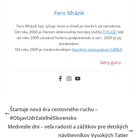
Fero Mrázik
Fero Mrázik žije, lyžuje, lezie a chodí po horách od narodenia.
Od roku 2000 je členom dobrovoľnej horskej služby
THS-DZ
, kde
od roku 2009 zastával funkciu podpredsedu a od r. 2020 je jej
predsedom.
Od roku 2009 je medzinárodným
horským sprievodcom UIMLA
.
tatry.guru
Štartuje nová éra cestovného ruchu –
#ObjavUdržateľnéSlovensko
Medvedie dni – veľa radosti a zážitkov pre detských
návštevníkov Vysokých Tatier