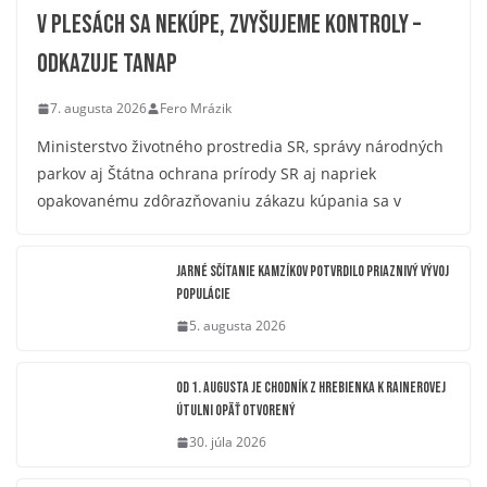
V plesách sa nekúpe, zvyšujeme kontroly –
odkazuje TANAP
7. augusta 2026
Fero Mrázik
Ministerstvo životného prostredia SR, správy národných
parkov aj Štátna ochrana prírody SR aj napriek
opakovanému zdôrazňovaniu zákazu kúpania sa v
Jarné sčítanie kamzíkov potvrdilo priaznivý vývoj
populácie
5. augusta 2026
OD 1. AUGUSTA JE CHODNÍK Z HREBIENKA K RAINEROVEJ
ÚTULNI OPÄŤ OTVORENÝ
30. júla 2026