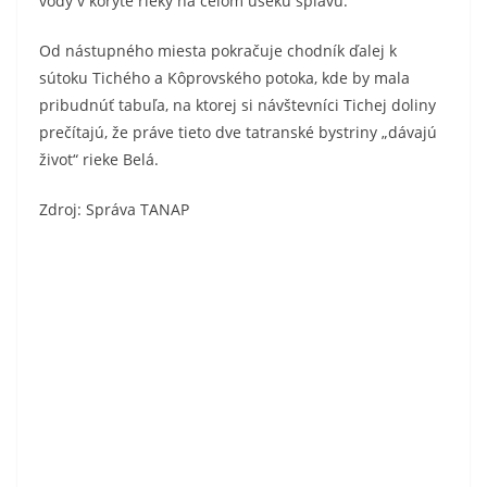
vody v koryte rieky na celom úseku splavu.
Od nástupného miesta pokračuje chodník ďalej k
sútoku Tichého a Kôprovského potoka, kde by mala
pribudnúť tabuľa, na ktorej si návštevníci Tichej doliny
prečítajú, že práve tieto dve tatranské bystriny „dávajú
život“ rieke Belá.
Zdroj: Správa TANAP