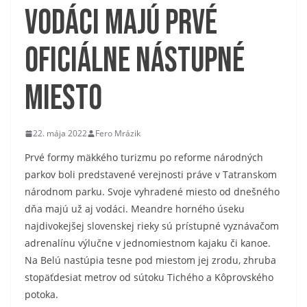
Vodáci majú prvé
oficiálne nástupné
miesto
22. mája 2022
Fero Mrázik
Prvé formy mäkkého turizmu po reforme národných
parkov boli predstavené verejnosti práve v Tatranskom
národnom parku. Svoje vyhradené miesto od dnešného
dňa majú už aj vodáci. Meandre horného úseku
najdivokejšej slovenskej rieky sú prístupné vyznávačom
adrenalínu výlučne v jednomiestnom kajaku či kanoe.
Na Belú nastúpia tesne pod miestom jej zrodu, zhruba
stopäťdesiat metrov od sútoku Tichého a Kôprovského
potoka.