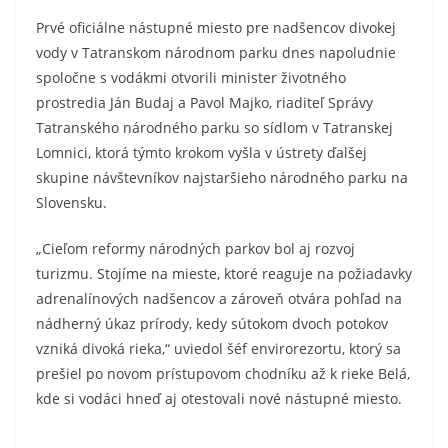
Prvé oficiálne nástupné miesto pre nadšencov divokej
vody v Tatranskom národnom parku dnes napoludnie
spoločne s vodákmi otvorili minister životného
prostredia Ján Budaj a Pavol Majko, riaditeľ Správy
Tatranského národného parku so sídlom v Tatranskej
Lomnici, ktorá týmto krokom vyšla v ústrety ďalšej
skupine návštevníkov najstaršieho národného parku na
Slovensku.
„Cieľom reformy národných parkov bol aj rozvoj
turizmu. Stojíme na mieste, ktoré reaguje na požiadavky
adrenalínových nadšencov a zároveň otvára pohľad na
nádherný úkaz prírody, kedy sútokom dvoch potokov
vzniká divoká rieka,“ uviedol šéf envirorezortu, ktorý sa
prešiel po novom prístupovom chodníku až k rieke Belá,
kde si vodáci hneď aj otestovali nové nástupné miesto.