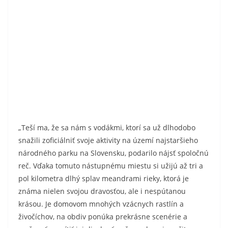
„Teší ma, že sa nám s vodákmi, ktorí sa už dlhodobo
snažili zoficiálniť svoje aktivity na území najstaršieho
národného parku na Slovensku, podarilo nájsť spoločnú
reč. Vďaka tomuto nástupnému miestu si užijú až tri a
pol kilometra dlhý splav meandrami rieky, ktorá je
známa nielen svojou dravosťou, ale i nespútanou
krásou. Je domovom mnohých vzácnych rastlín a
živočíchov, na obdiv ponúka prekrásne scenérie a