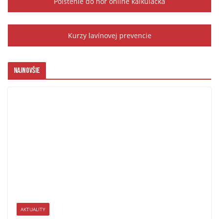
Poistenie do hôr online kalkulačka
Kurzy lavínovej prevencie
Najnovšie
AKTUALITY