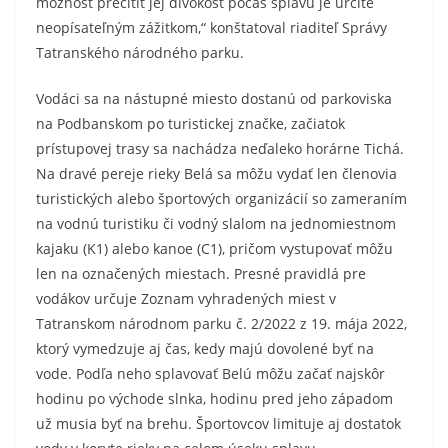
možnosť precítiť jej divokosť počas splavu je určite
neopísateľným zážitkom,“ konštatoval riaditeľ Správy
Tatranského národného parku.
Vodáci sa na nástupné miesto dostanú od parkoviska
na Podbanskom po turistickej značke, začiatok
prístupovej trasy sa nachádza neďaleko horárne Tichá.
Na dravé pereje rieky Belá sa môžu vydať len členovia
turistických alebo športových organizácií so zameraním
na vodnú turistiku či vodný slalom na jednomiestnom
kajaku (K1) alebo kanoe (C1), pričom vystupovať môžu
len na označených miestach. Presné pravidlá pre
vodákov určuje Zoznam vyhradených miest v
Tatranskom národnom parku č. 2/2022 z 19. mája 2022,
ktorý vymedzuje aj čas, kedy majú dovolené byť na
vode. Podľa neho splavovať Belú môžu začať najskôr
hodinu po východe slnka, hodinu pred jeho západom
už musia byť na brehu. Športovcov limituje aj dostatok