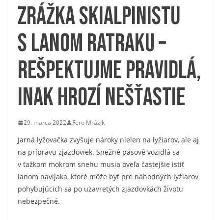
Zrážka skialpinistu
s lanom ratraku –
rešpektujme pravidlá,
inak hrozí nešťastie
29. marca 2022
Fero Mrázik
Jarná lyžovačka zvyšuje nároky nielen na lyžiarov, ale aj
na prípravu zjazdoviek. Snežné pásové vozidlá sa
v ťažkom mokrom snehu musia oveľa častejšie istiť
lanom navijaka, ktoré môže byť pre náhodných lyžiarov
pohybujúcich sa po uzavretých zjazdovkách životu
nebezpečné.