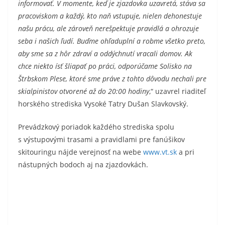
informovať. V momente, keď je zjazdovka uzavretá, stáva sa
pracoviskom a každý, kto naň vstupuje, nielen dehonestuje
našu prácu, ale zároveň nerešpektuje pravidlá a ohrozuje
seba i našich ľudí. Buďme ohľaduplní a robme všetko preto,
aby sme sa z hôr zdraví a oddýchnutí vracali domov. Ak
chce niekto ísť šliapať po práci, odporúčame Solisko na
Štrbskom Plese, ktoré sme práve z tohto dôvodu nechali pre
skialpinistov otvorené až do 20:00 hodiny
,“ uzavrel riaditeľ
horského strediska Vysoké Tatry Dušan Slavkovský.
Prevádzkový poriadok každého strediska spolu
s výstupovými trasami a pravidlami pre fanúšikov
skitouringu nájde verejnosť na webe
www.vt.sk
a pri
nástupných bodoch aj na zjazdovkách.