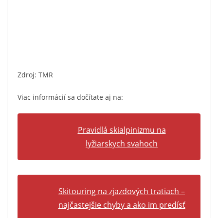
Zdroj: TMR
Viac informácií sa dočítate aj na:
Pravidlá skialpinizmu na
lyžiarskych svahoch
Skitouring na zjazdových tratiach –
najčastejšie chyby a ako im predísť