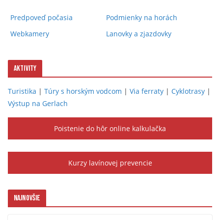
Predpoveď počasia
Podmienky na horách
Webkamery
Lanovky a zjazdovky
Aktivity
Turistika
|
Túry s horským vodcom
|
Via ferraty
|
Cyklotrasy
|
Výstup na Gerlach
Poistenie do hôr online kalkulačka
Kurzy lavínovej prevencie
Najnovšie