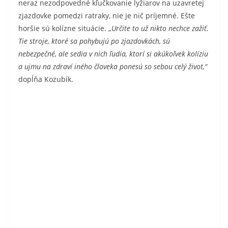
neraz nezodpovedné kľučkovanie lyžiarov na uzavretej
zjazdovke pomedzi ratraky, nie je nič príjemné. Ešte
horšie sú kolízne situácie. „
Určite to už nikto nechce zažiť.
Tie stroje, ktoré sa pohybujú po zjazdovkách, sú
nebezpečné, ale sedia v nich ľudia, ktorí si akúkoľvek kolíziu
a ujmu na zdraví iného človeka ponesú so sebou celý život,“
dopĺňa Kozubík.