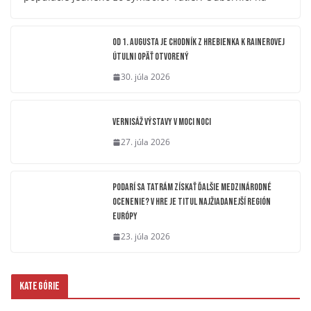
OD 1. AUGUSTA JE CHODNÍK Z HREBIENKA K RAINEROVEJ
ÚTULNI OPÄŤ OTVORENÝ
30. júla 2026
Vernisáž výstavy V moci noci
27. júla 2026
Podarí sa Tatrám získať ďalšie medzinárodné
ocenenie? V hre je titul Najžiadanejší región
Európy
23. júla 2026
Kategórie