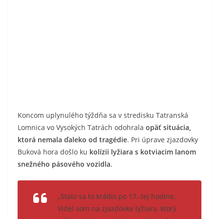
Koncom uplynulého týždňa sa v stredisku Tatranská
Lomnica vo Vysokých Tatrách odohrala
opäť situácia,
ktorá nemala ďaleko od tragédie
. Pri úprave zjazdovky
Buková hora došlo ku
kolízii lyžiara s kotviacim lanom
snežného pásového vozidla
.
„
Stalo sa to krátko po 17.-tej hodine.
Videl som na zjazdovke lyžiara, ktorý