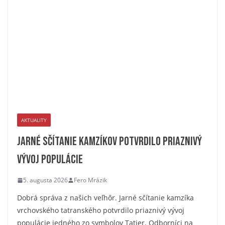
AKTUALITY
Jarné sčítanie kamzíkov potvrdilo priaznivý
vývoj populácie
5. augusta 2026
Fero Mrázik
Dobrá správa z našich veľhôr. Jarné sčítanie kamzíka
vrchovského tatranského potvrdilo priaznivý vývoj
populácie jedného zo symbolov Tatier. Odborníci na