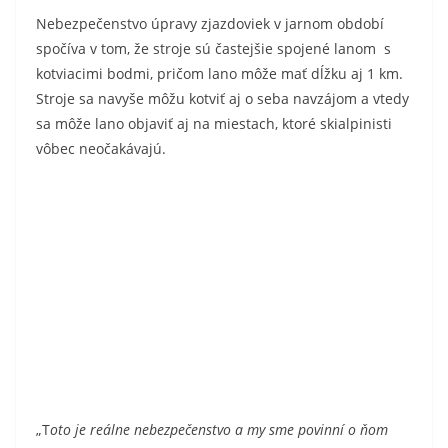
Nebezpečenstvo úpravy zjazdoviek v jarnom období
spočíva v tom, že stroje sú častejšie spojené lanom s
kotviacimi bodmi, pričom lano môže mať dĺžku aj 1 km.
Stroje sa navyše môžu kotviť aj o seba navzájom a vtedy
sa môže lano objaviť aj na miestach, ktoré skialpinisti
vôbec neočakávajú.
„T
oto je reálne nebezpečenstvo a my sme povinní o ňom