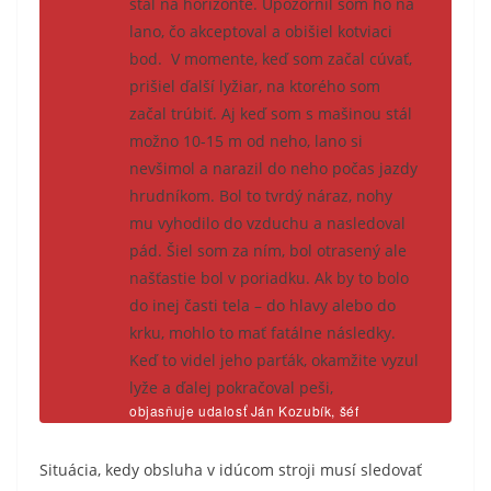
stál na horizonte. Upozornil som ho na
lano, čo akceptoval a obišiel kotviaci
bod. V momente, keď som začal cúvať,
prišiel ďalší lyžiar, na ktorého som
začal trúbiť. Aj keď som s mašinou stál
možno 10-15 m od neho, lano si
nevšimol a narazil do neho počas jazdy
hrudníkom. Bol to tvrdý náraz, nohy
mu vyhodilo do vzduchu a nasledoval
pád. Šiel som za ním, bol otrasený ale
našťastie bol v poriadku. Ak by to bolo
do inej časti tela – do hlavy alebo do
krku, mohlo to mať fatálne následky.
Keď to videl jeho parťák, okamžite vyzul
lyže a ďalej pokračoval peši
,
objasňuje udalosť Ján Kozubík, šéf
lyžiarskych tratí v stredisku
Situácia, kedy obsluha v idúcom stroji musí sledovať