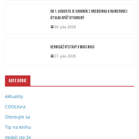
OD 1. AUGUSTA JE CHODNÍK Z HREBIENKA K RAINEROVEJ
ÚTULNI OPÄŤ OTVORENÝ
30. júla 2026
Vernisáž výstavy V moci noci
27. júla 2026
Kategórie
Aktuality
COOLtúra
Otestujte sa
Tip na knihu
Vedeli ste že