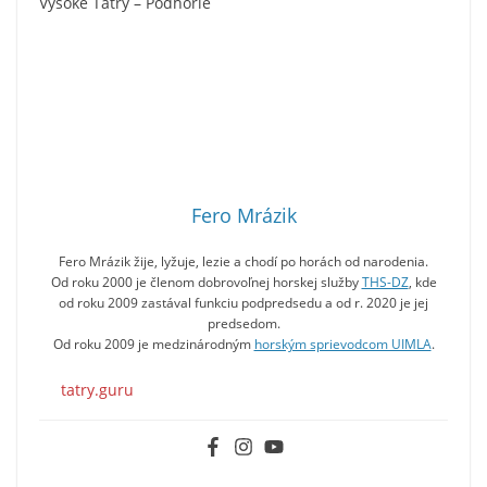
Vysoké Tatry – Podhorie
Fero Mrázik
Fero Mrázik žije, lyžuje, lezie a chodí po horách od narodenia.
Od roku 2000 je členom dobrovoľnej horskej služby
THS-DZ
, kde
od roku 2009 zastával funkciu podpredsedu a od r. 2020 je jej
predsedom.
Od roku 2009 je medzinárodným
horským sprievodcom UIMLA
.
tatry.guru