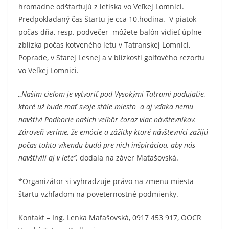
hromadne odštartujú z letiska vo Veľkej Lomnici.
Predpokladaný čas štartu je cca 10.hodina. V piatok
počas dňa, resp. podvečer môžete balón vidieť úplne
zblízka počas kotveného letu v Tatranskej Lomnici,
Poprade, v Starej Lesnej a v blízkosti golfového rezortu
vo Veľkej Lomnici.
„
Našim cieľom je vytvoriť pod Vysokými Tatrami podujatie,
ktoré už bude mať svoje stále miesto a aj vďaka nemu
navštívi Podhorie našich veľhôr čoraz viac návštevníkov.
Zároveň veríme, že emócie a zážitky ktoré návštevníci zažijú
počas tohto víkendu budú pre nich inšpiráciou, aby nás
navštívili aj v lete“,
dodala na záver Maťašovská.
*Organizátor si vyhradzuje právo na zmenu miesta
štartu vzhľadom na poveternostné podmienky.
Kontakt – Ing. Lenka Maťašovská, 0917 453 917, OOCR