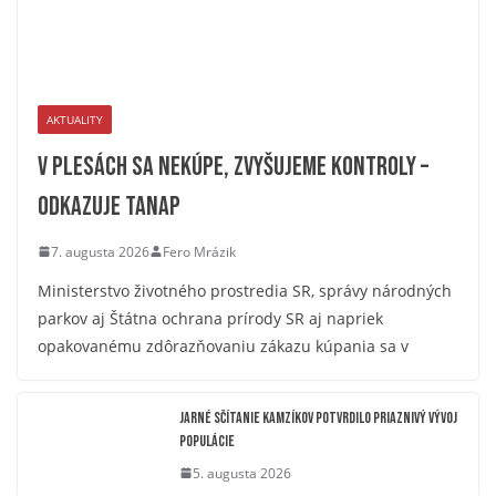
AKTUALITY
V plesách sa nekúpe, zvyšujeme kontroly –
odkazuje TANAP
7. augusta 2026
Fero Mrázik
Ministerstvo životného prostredia SR, správy národných
parkov aj Štátna ochrana prírody SR aj napriek
opakovanému zdôrazňovaniu zákazu kúpania sa v
Jarné sčítanie kamzíkov potvrdilo priaznivý vývoj
populácie
5. augusta 2026