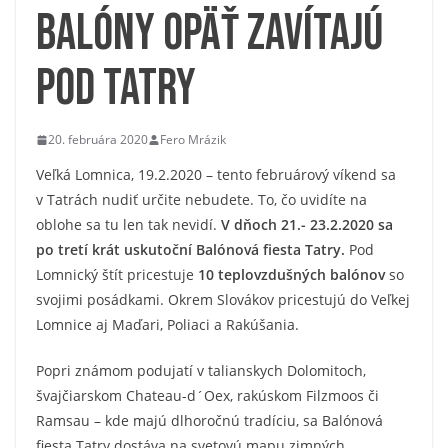
Balóny opäť zavítajú
pod Tatry
20. februára 2020
Fero Mrázik
Veľká Lomnica, 19.2.2020 – tento februárový víkend sa
v Tatrách nudiť určite nebudete. To, čo uvidíte na
oblohe sa tu len tak nevidí.
V dňoch 21.- 23.2.2020 sa
po tretí krát uskutoční Balónová fiesta Tatry.
Pod
Lomnický štít pricestuje
10 teplovzdušných balónov
so
svojimi posádkami. Okrem Slovákov pricestujú do Veľkej
Lomnice aj Maďari, Poliaci a Rakúšania.
Popri známom podujatí v talianskych Dolomitoch,
švajčiarskom Chateau-d´Oex, rakúskom Filzmoos či
Ramsau – kde majú dlhoročnú tradíciu, sa Balónová
fiesta Tatry dostáva na svetovú mapu zimných