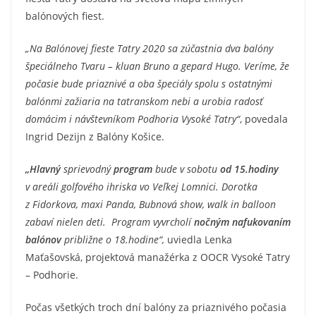
balónových fiest.
„Na Balónovej fieste Tatry 2020 sa zúčastnia dva balóny
špeciálneho Tvaru – kluan Bruno a gepard Hugo. Veríme, že
počasie bude priaznivé a oba špeciály spolu s ostatnými
balónmi zažiaria na tatranskom nebi a urobia radosť
domácim i návštevníkom Podhoria Vysoké Tatry“
, povedala
Ingrid Dezijn z Balóny Košice.
„Hlavný
sprievodný
program
bude v sobotu
od 15.hodiny
v areáli golfového ihriska vo Veľkej Lomnici. Dorotka
z Fidorkova, maxi Panda, Bubnová show, walk in balloon
zabaví nielen deti. Program vyvrcholí
nočným nafukovaním
balónov
približne o 18.hodine“,
uviedla Lenka
Maťašovská, projektová manažérka z OOCR Vysoké Tatry
– Podhorie.
Počas všetkých troch dní balóny za priaznivého počasia