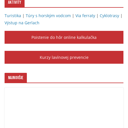
Aktivity
Turistika
|
Túry s horským vodcom
|
Via ferraty
|
Cyklotrasy
|
Výstup na Gerlach
Poistenie do hôr online kalkulačka
Kurzy lavínovej prevencie
Najnovšie