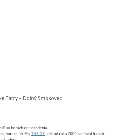
ké Tatry – Dolný Smokovec
chodí po horách od narodenia.
nej horskej služby
THS-DZ
, kde od roku 2009 zastával funkciu
predsedom.