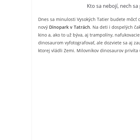
Kto sa nebojí, nech sa 
Dnes sa minulosti Vysokých Tatier budete môcť d
nový
Dinopark v Tatrách
. Na deti i dospelých č
kino a, ako to už býva, aj trampolíny, nafukovac
dinosaurom vyfotografovať, ale dozviete sa aj za
ktorej vládli Zemi. Milovníkov dinosaurov privít