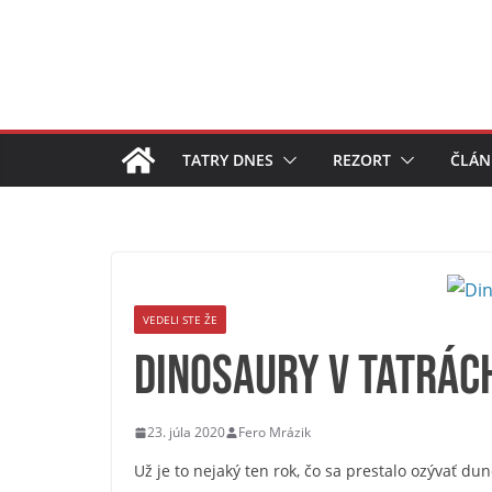
Skip
to
content
TATRY DNES
REZORT
ČLÁN
VEDELI STE ŽE
Dinosaury v Tatrác
23. júla 2020
Fero Mrázik
Už je to nejaký ten rok, čo sa prestalo ozývať du