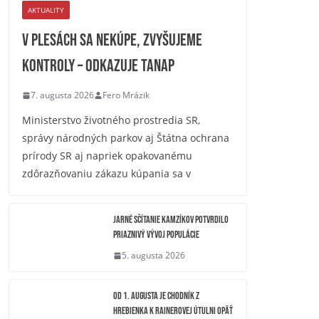
AKTUALITY
V plesách sa nekúpe, zvyšujeme
kontroly – odkazuje TANAP
7. augusta 2026
Fero Mrázik
Ministerstvo životného prostredia SR,
správy národných parkov aj Štátna ochrana
prírody SR aj napriek opakovanému
zdôrazňovaniu zákazu kúpania sa v
Jarné sčítanie kamzíkov potvrdilo
priaznivý vývoj populácie
5. augusta 2026
OD 1. AUGUSTA JE CHODNÍK Z
HREBIENKA K RAINEROVEJ ÚTULNI OPÄŤ