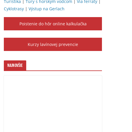
Turistika
|
Túry s horským vodcom
|
Via ferraty
|
Cyklotrasy
|
Výstup na Gerlach
Poistenie do hôr online kalkulačka
Kurzy lavínovej prevencie
Najnovšie