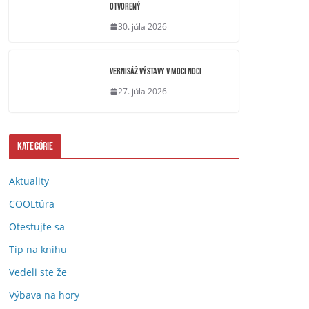
OTVORENÝ
30. júla 2026
Vernisáž výstavy V moci noci
27. júla 2026
Kategórie
Aktuality
COOLtúra
Otestujte sa
Tip na knihu
Vedeli ste že
Výbava na hory