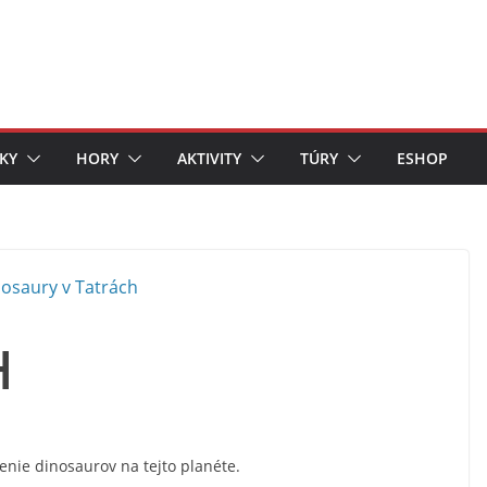
KY
HORY
AKTIVITY
TÚRY
ESHOP
h
nenie dinosaurov na tejto planéte.