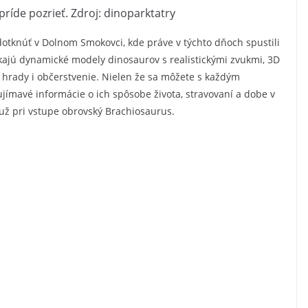
príde pozrieť. Zdroj: dinoparktatry
otknúť v Dolnom Smokovci, kde práve v týchto dňoch spustili
akajú dynamické modely dinosaurov s realistickými zvukmi, 3D
ie hrady i občerstvenie. Nielen že sa môžete s každým
ujímavé informácie o ich spôsobe života, stravovaní a dobe v
a už pri vstupe obrovský Brachiosaurus.