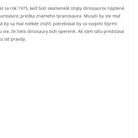
sal sa rok 1975, keď boli skamenelé stopy dinosaurov nájdené
lurosaura
, predka známeho tyranosaura. Museli by ste mať
k by sa mal niekde zložiť, potreboval by so svojimi štyrmi
 vie, že tieto dinosaury boli operené. Ak Vám táto predstava
ko od pravdy.