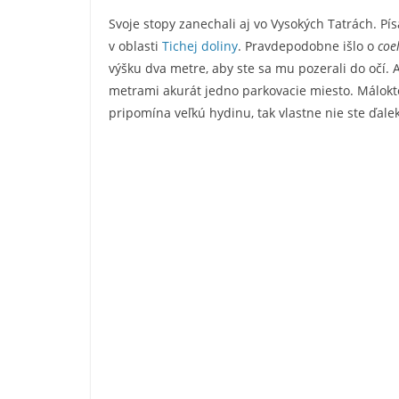
Svoje stopy zanechali aj vo Vysokých Tatrách. Pí
v oblasti
Tichej doliny
. Pravdepodobne išlo o
coe
výšku dva metre, aby ste sa mu pozerali do očí. A
metrami akurát jedno parkovacie miesto. Málokto
pripomína veľkú hydinu, tak vlastne nie ste ďale