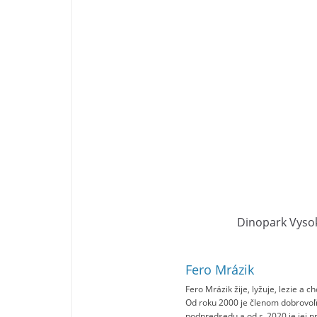
Dinopark Vyso
Fero Mrázik
Fero Mrázik žije, lyžuje, lezie a 
Od roku 2000 je členom dobrovoľ
podpredsedu a od r. 2020 je jej 