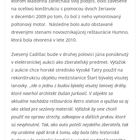
ktorom Madonna zanechala svoj podpis, bolo zavesené
na oceľovú konštrukciu s pomocou dvoch žeriavov
v decembri 2009 po tom, čo bol z neho vymontovaný
poltonový motor. Následne bolo auto obstavané
drevenými stenami novovznikajúcej reštaurácie Humno,
ktorá bola otvorená v lete 2010.
Zvesený Cadillac bude v druhej polovici júna ponúknutý
v elektronickej aukcii ako zberateľský predmet. Výťažok
z aukcie chce horské stredisko Vysoké Tatry použiť na
rekonštrukciu objektu medzistanice Štart bývalej visutej
lanovky. „
Ide o jednu z budov bývalej visutej lanovej dráhy,
ktoré navrhol architekt Dušan Jurkovič. V objekte sa
aktuálne nachádza reštaurácia Retro station a využíva sa aj
ako sklad pre sezónny materiál. Výťažok by sme chceli
použiť na opravu strechy, odkvapov a ďalších prvkov, ktoré
sú nevyhnutné. Tak, ako auto poteší nejakého zberateľa, tak
my urobíme opäť krok k tomu, aby bola táto historická