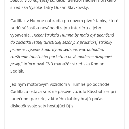
budova v čo najlepšej kondícii,“
uviedol riaditeľ horského
strediska Vysoké Tatry Dušan Slavkovský.
Cadillac v Humne nahradia po novom pivné tanky, ktoré
budú súčasťou nového dizajnu interiéru a jeho
vybavenia. „
Rekonštrukcia Humna by mala byť ukončená
do začiatku letnej turistickej sezóny. Z praktickej stránky
prinesie zvýšenie kapacity na sedenie, viac pohodlia,
rozšírenie tanečného parketu a nové moderné dizajnové
prvky
,“ informoval F&B manažér strediska Roman
Sedlák.
Jediným motorovým vozidlom v Humne po odchode
Cadillacu ostáva snežné pásové vozidlo Kässbohrer pri
tanečnom parkete, z ktorého kabíny hrajú počas
diskoték svoje sety hosťujúci DJ´s.