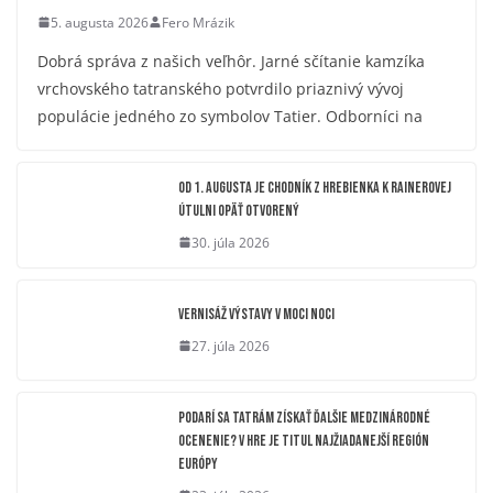
5. augusta 2026
Fero Mrázik
Dobrá správa z našich veľhôr. Jarné sčítanie kamzíka
vrchovského tatranského potvrdilo priaznivý vývoj
populácie jedného zo symbolov Tatier. Odborníci na
OD 1. AUGUSTA JE CHODNÍK Z HREBIENKA K RAINEROVEJ
ÚTULNI OPÄŤ OTVORENÝ
30. júla 2026
Vernisáž výstavy V moci noci
27. júla 2026
Podarí sa Tatrám získať ďalšie medzinárodné
ocenenie? V hre je titul Najžiadanejší región
Európy