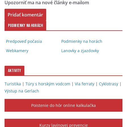
Upozorniť ma na nové články e-mailom
Podmienky na horách
Predpoveď počasia
Podmienky na horách
Webkamery
Lanovky a zjazdovky
Aktivity
Turistika
|
Túry s horským vodcom
|
Via ferraty
|
Cyklotrasy
|
Výstup na Gerlach
Poistenie do hôr online kalkulačka
Kurzy lavínovej prevencie