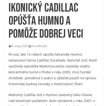
Ikonický Cadillac
opúšťa Humno a
pomôže dobrej veci
4. mája 2023
Fero Mrázik
Po viac ako 13 rokoch opúšťa tatranský Humno
restaurant čierny Cadillac Escallade. Ikonické SUV, ktoré
využívala speváčka Madonna počas zastávky svojho
koncertného turné v Prahe v roku 2009, chce horské
stredisko ponúknuť v aukcii a výťažok použiť na opravu
historickej budovy lanovky v medzistanici Štart.
Mohutný Cadillac bol v Humne zavesený dolu hlavou
nad tanečným parketom. Auto vyrobené v roku 2007, v