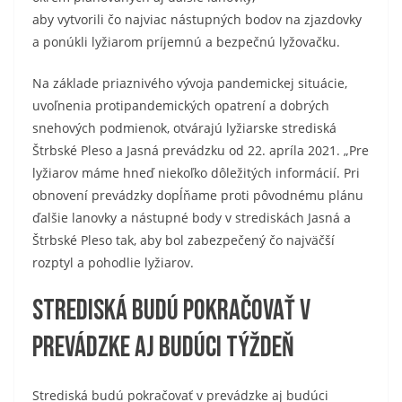
aby vytvorili čo najviac nástupných bodov na zjazdovky
a ponúkli lyžiarom príjemnú a bezpečnú lyžovačku.
Na základe priaznivého vývoja pandemickej situácie,
uvoľnenia protipandemických opatrení a dobrých
snehových podmienok, otvárajú lyžiarske strediská
Štrbské Pleso a Jasná prevádzku od 22. apríla 2021. „Pre
lyžiarov máme hneď niekoľko dôležitých informácií. Pri
obnovení prevádzky dopĺňame proti pôvodnému plánu
ďalšie lanovky a nástupné body v strediskách Jasná a
Štrbské Pleso tak, aby bol zabezpečený čo najväčší
rozptyl a pohodlie lyžiarov.
Strediská budú pokračovať v
prevádzke aj budúci týždeň
Strediská budú pokračovať v prevádzke aj budúci