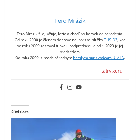
Fero Mrázik
Fero Mrázik žije, lyžuje, lezie a chodí po horách od narodenia.
Od roku 2000 je členom dobrovoľnej horskej služby
THS-DZ
, kde
od roku 2009 zastával funkciu podpredsedu a od r. 2020 je jej
predsedom.
Od roku 2009 je medzinárodným
horským sprievodcom UIMLA
.
tatry.guru
Súvisiace