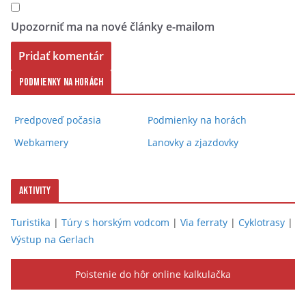
Upozorniť ma na nové články e-mailom
Podmienky na horách
Predpoveď počasia
Podmienky na horách
Webkamery
Lanovky a zjazdovky
Aktivity
Turistika
|
Túry s horským vodcom
|
Via ferraty
|
Cyklotrasy
|
Výstup na Gerlach
Poistenie do hôr online kalkulačka