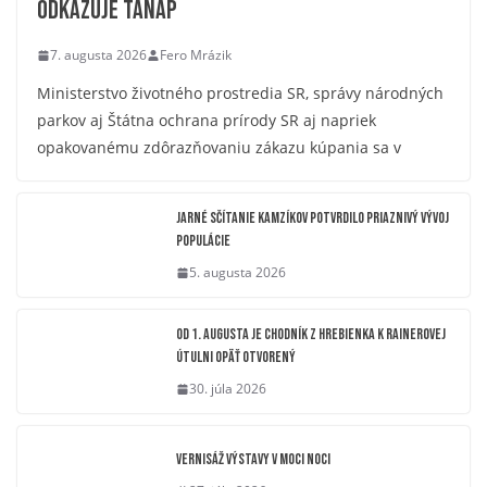
odkazuje TANAP
7. augusta 2026
Fero Mrázik
Ministerstvo životného prostredia SR, správy národných
parkov aj Štátna ochrana prírody SR aj napriek
opakovanému zdôrazňovaniu zákazu kúpania sa v
Jarné sčítanie kamzíkov potvrdilo priaznivý vývoj
populácie
5. augusta 2026
OD 1. AUGUSTA JE CHODNÍK Z HREBIENKA K RAINEROVEJ
ÚTULNI OPÄŤ OTVORENÝ
30. júla 2026
Vernisáž výstavy V moci noci