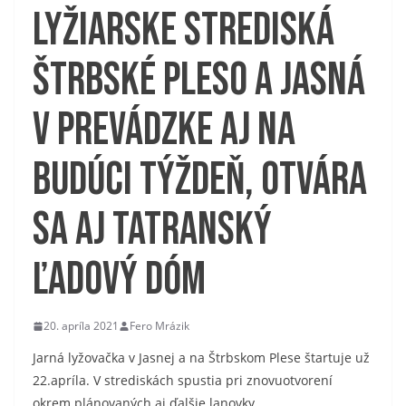
Lyžiarske strediská
Štrbské Pleso a Jasná
v prevádzke aj na
budúci týždeň, otvára
sa aj Tatranský
ľadový dóm
20. apríla 2021
Fero Mrázik
Jarná lyžovačka v Jasnej a na Štrbskom Plese štartuje už
22.apríla. V strediskách spustia pri znovuotvorení
okrem plánovaných aj ďalšie lanovky,