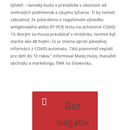
týždeň – lanovky budú v prevádzke v závislosti od
snehových podmienok a záujmu lyžiarov. Tí by nemali
zabudnúť, že potvrdenia o negatívnom výsledku
antigénového alebo RT-PCR testu na ochorenie COVID-
19, ktorým sa musia preukázať v stredisku, nesmie byť
staršie ako 48 hodín, čo je zmena oproti pôvodnej
informácii z COVID-automatu. Táto povinnosť neplatí
pre deti do 10 rokov,“ informoval Matej Hulej, manažér
obchodu a marketingu TMR na Slovensku.
Bez
negatív