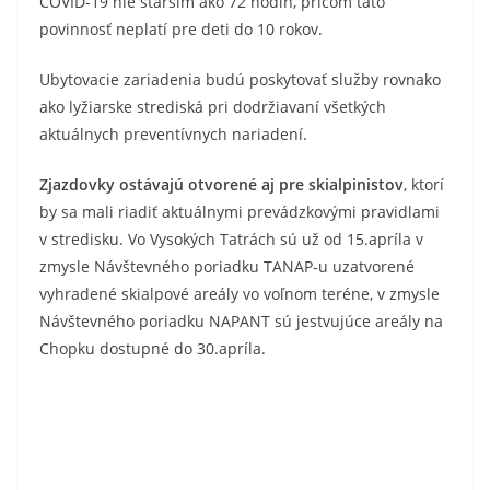
COVID-19 nie starším ako 72 hodín, pričom táto
povinnosť neplatí pre deti do 10 rokov.
Ubytovacie zariadenia budú poskytovať služby rovnako
ako lyžiarske strediská pri dodržiavaní všetkých
aktuálnych preventívnych nariadení.
Zjazdovky ostávajú otvorené aj pre skialpinistov
, ktorí
by sa mali riadiť aktuálnymi prevádzkovými pravidlami
v stredisku. Vo Vysokých Tatrách sú už od 15.apríla v
zmysle Návštevného poriadku TANAP-u uzatvorené
vyhradené skialpové areály vo voľnom teréne, v zmysle
Návštevného poriadku NAPANT sú jestvujúce areály na
Chopku dostupné do 30.apríla.