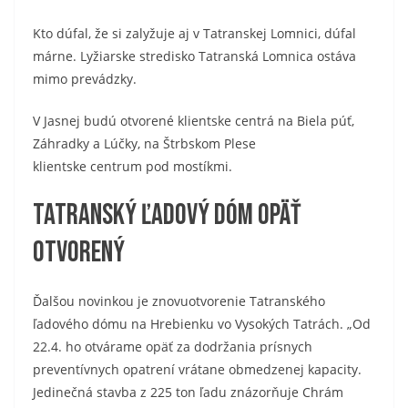
Kto dúfal, že si zalyžuje aj v Tatranskej Lomnici, dúfal
márne. Lyžiarske stredisko Tatranská Lomnica ostáva
mimo prevádzky.
V Jasnej budú otvorené klientske centrá na Biela púť,
Záhradky a Lúčky, na Štrbskom Plese
klientske centrum pod mostíkmi.
Tatranský ľadový dóm opäť
otvorený
Ďalšou novinkou je znovuotvorenie Tatranského
ľadového dómu na Hrebienku vo Vysokých Tatrách. „Od
22.4. ho otvárame opäť za dodržania prísnych
preventívnych opatrení vrátane obmedzenej kapacity.
Jedinečná stavba z 225 ton ľadu znázorňuje Chrám