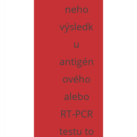
neho
výsledk
u
antigén
ového
alebo
RT-PCR
testu to