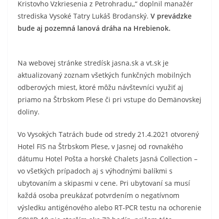
Kristovho Vzkriesenia z Petrohradu,,“ doplnil manažér
strediska Vysoké Tatry Lukáš Brodanský.
V prevádzke
bude aj pozemná lanová dráha na Hrebienok.
Na webovej stránke stredísk jasna.sk a vt.sk je
aktualizovaný zoznam všetkých funkčných mobilných
odberových miest, ktoré môžu návštevníci využiť aj
priamo na Štrbskom Plese či pri vstupe do Demänovskej
doliny.
Vo Vysokých Tatrách bude od stredy 21.4.2021 otvorený
Hotel FIS na Štrbskom Plese, v Jasnej od rovnakého
dátumu Hotel Pošta a horské Chalets Jasná Collection –
vo všetkých prípadoch aj s výhodnými balíkmi s
ubytovaním a skipasmi v cene. Pri ubytovaní sa musí
každá osoba preukázať potvrdením o negatívnom
výsledku antigénového alebo RT-PCR testu na ochorenie