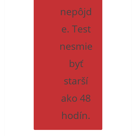
nepôjd
e. Test
nesmie
byť
starší
ako 48
hodín.