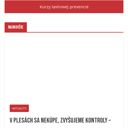
Kurzy lavínovej prevencie
Najnovšie
AKTUALITY
V plesách sa nekúpe, zvyšujeme kontroly –