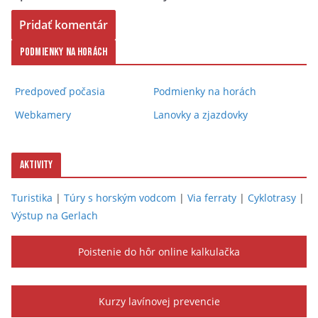
Podmienky na horách
Predpoveď počasia
Podmienky na horách
Webkamery
Lanovky a zjazdovky
Aktivity
Turistika
|
Túry s horským vodcom
|
Via ferraty
|
Cyklotrasy
|
Výstup na Gerlach
Poistenie do hôr online kalkulačka
Kurzy lavínovej prevencie