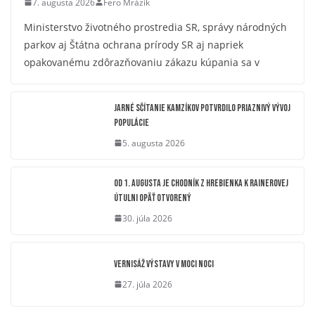
7. augusta 2026
Fero Mrázik
Ministerstvo životného prostredia SR, správy národných
parkov aj Štátna ochrana prírody SR aj napriek
opakovanému zdôrazňovaniu zákazu kúpania sa v
Jarné sčítanie kamzíkov potvrdilo priaznivý vývoj
populácie
5. augusta 2026
OD 1. AUGUSTA JE CHODNÍK Z HREBIENKA K RAINEROVEJ
ÚTULNI OPÄŤ OTVORENÝ
30. júla 2026
Vernisáž výstavy V moci noci
27. júla 2026