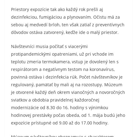
Priestory expozície tak ako každý rok prešli aj
dezinfekciou, fumigáciou a plynovaním. Očistu má za
sebou aj medvedí brloh, ten však zatiaľ z preventívnych
dôvodov ostáva zatvorený, keďže ide o malý priestor.
Návštevníci musia počítať s viacerými
protipandemickými opatreniami, už pri vchode im
teplotu zmeria termokamera, vstup je dovolený len s
respirátorom a negatívnym testom na koronavírus,
povinná ostáva i dezinfekcia rúk. Počet návštevníkov je
regulovaný, pamätať by mali aj na rozostupy. Múzeum
je otvorené každý deň okrem vianočných a novoročných
sviatkov a obdobia pravidelnej každoročnej
modernizácie od 8.30 do 16. hodiny s výnimkou
hodinovej prestávky počas obeda, od 1. mája budú jeho
expozície prístupné od 9.00 až do 17.00 hodiny.
Múzeum návštevníkov oboznamuje s charakterom