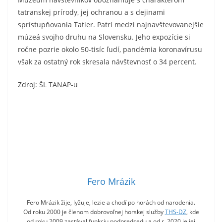
tatranskej prírody, jej ochranou a s dejinami
sprístupňovania Tatier. Patrí medzi najnavštevovanejšie
múzeá svojho druhu na Slovensku. Jeho expozície si
ročne pozrie okolo 50-tisíc ľudí, pandémia koronavírusu
však za ostatný rok skresala návštevnosť o 34 percent.
Zdroj: ŠL TANAP-u
Fero Mrázik
Fero Mrázik žije, lyžuje, lezie a chodí po horách od narodenia.
Od roku 2000 je členom dobrovoľnej horskej služby
THS-DZ
, kde
od roku 2009 zastával funkciu podpredsedu a od r. 2020 je jej