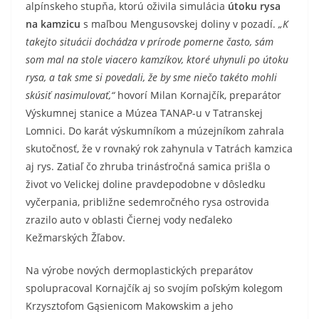
alpínskeho stupňa, ktorú oživila simulácia
útoku rysa
na kamzicu
s maľbou Mengusovskej doliny v pozadí.
„K
takejto situácii dochádza v prírode pomerne často, sám
som mal na stole viacero kamzíkov, ktoré uhynuli po útoku
rysa, a tak sme si povedali, že by sme niečo takéto mohli
skúsiť nasimulovať,“
hovorí Milan Kornajčík, preparátor
Výskumnej stanice a Múzea TANAP-u v Tatranskej
Lomnici. Do karát výskumníkom a múzejníkom zahrala
skutočnosť, že v rovnaký rok zahynula v Tatrách kamzica
aj rys. Zatiaľ čo zhruba trinásťročná samica prišla o
život vo Velickej doline pravdepodobne v dôsledku
vyčerpania, približne sedemročného rysa ostrovida
zrazilo auto v oblasti Čiernej vody neďaleko
Kežmarských Žľabov.
Na výrobe nových dermoplastických preparátov
spolupracoval Kornajčík aj so svojím poľským kolegom
Krzysztofom Gąsienicom Makowskim a jeho