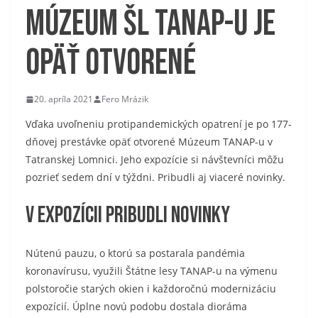
Múzeum ŠL TANAP-u je
opäť otvorené
20. apríla 2021
Fero Mrázik
Vďaka uvoľneniu protipandemických opatrení je po 177-
dňovej prestávke opäť otvorené Múzeum TANAP-u v
Tatranskej Lomnici. Jeho expozície si návštevníci môžu
pozrieť sedem dní v týždni. Pribudli aj viaceré novinky.
V expozícii pribudli novinky
Nútenú pauzu, o ktorú sa postarala pandémia
koronavírusu, využili Štátne lesy TANAP-u na výmenu
polstoročie starých okien i každoročnú modernizáciu
expozícií. Úplne novú podobu dostala dioráma