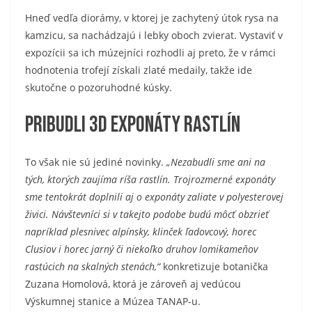
Hneď vedľa diorámy, v ktorej je zachytený útok rysa na
kamzicu, sa nachádzajú i lebky oboch zvierat. Vystaviť v
expozícii sa ich múzejníci rozhodli aj preto, že v rámci
hodnotenia trofejí získali zlaté medaily, takže ide
skutočne o pozoruhodné kúsky.
Pribudli 3D exponáty rastlín
To však nie sú jediné novinky.
„Nezabudli sme ani na
tých, ktorých zaujíma ríša rastlín. Trojrozmerné exponáty
sme tentokrát doplnili aj o exponáty zaliate v polyesterovej
živici. Návštevníci si v takejto podobe budú môcť obzrieť
napríklad plesnivec alpínsky, klinček ľadovcový, horec
Clusiov i horec jarný či niekoľko druhov lomikameňov
rastúcich na skalných stenách,“
konkretizuje botanička
Zuzana Homolová, ktorá je zároveň aj vedúcou
Výskumnej stanice a Múzea TANAP-u.