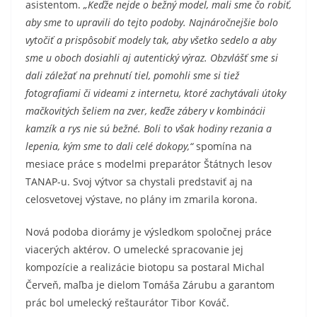
asistentom.
„Keďže nejde o bežný model, mali sme čo robiť,
aby sme to upravili do tejto podoby. Najnáročnejšie bolo
vytočiť a prispôsobiť modely tak, aby všetko sedelo a aby
sme u oboch dosiahli aj autentický výraz. Obzvlášť sme si
dali záležať na prehnutí tiel, pomohli sme si tiež
fotografiami či videami z internetu, ktoré zachytávali útoky
mačkovitých šeliem na zver, keďže zábery v kombinácii
kamzík a rys nie sú bežné. Boli to však hodiny rezania a
lepenia, kým sme to dali celé dokopy,“
spomína na
mesiace práce s modelmi preparátor Štátnych lesov
TANAP-u. Svoj výtvor sa chystali predstaviť aj na
celosvetovej výstave, no plány im zmarila korona.
Nová podoba diorámy je výsledkom spoločnej práce
viacerých aktérov. O umelecké spracovanie jej
kompozície a realizácie biotopu sa postaral Michal
Červeň, maľba je dielom Tomáša Zárubu a garantom
prác bol umelecký reštaurátor Tibor Kováč.