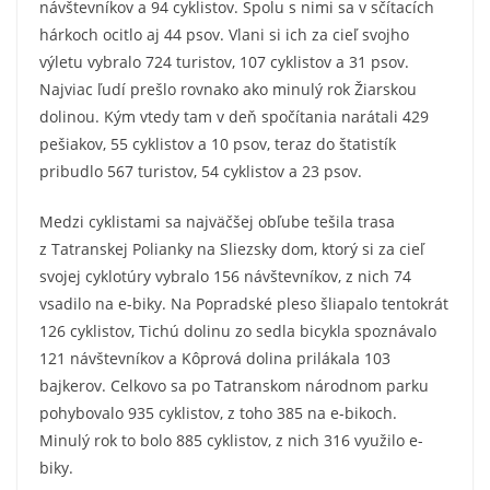
návštevníkov a 94 cyklistov. Spolu s nimi sa v sčítacích
hárkoch ocitlo aj 44 psov. Vlani si ich za cieľ svojho
výletu vybralo 724 turistov, 107 cyklistov a 31 psov.
Najviac ľudí prešlo rovnako ako minulý rok Žiarskou
dolinou. Kým vtedy tam v deň spočítania narátali 429
pešiakov, 55 cyklistov a 10 psov, teraz do štatistík
pribudlo 567 turistov, 54 cyklistov a 23 psov.
Medzi cyklistami sa najväčšej obľube tešila trasa
z Tatranskej Polianky na Sliezsky dom, ktorý si za cieľ
svojej cyklotúry vybralo 156 návštevníkov, z nich 74
vsadilo na e-biky. Na Popradské pleso šliapalo tentokrát
126 cyklistov, Tichú dolinu zo sedla bicykla spoznávalo
121 návštevníkov a Kôprová dolina prilákala 103
bajkerov. Celkovo sa po Tatranskom národnom parku
pohybovalo 935 cyklistov, z toho 385 na e-bikoch.
Minulý rok to bolo 885 cyklistov, z nich 316 využilo e-
biky.