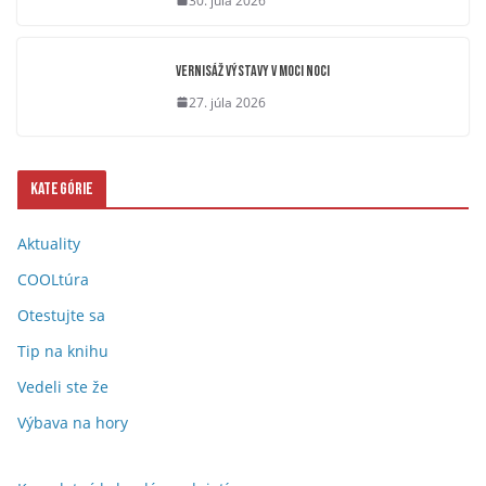
30. júla 2026
Vernisáž výstavy V moci noci
27. júla 2026
Kategórie
Aktuality
COOLtúra
Otestujte sa
Tip na knihu
Vedeli ste že
Výbava na hory