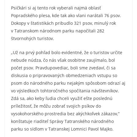
Psičkári si aj tento rok vyberali najmä oblasť
Popradského plesa, kde tak ako vlani narátali 76 psov.
Dokopy v štatistikách pribudlo 321 psov, minulý rok
v Tatranskom národnom parku napočítali 282
štvornohých turistov.
„Už na prvý pohľad bolo evidentné, že o turistov určite
nebude núdza, čo nás však osobitne zaujímalo, bol
počet psov. Pravdupovediac, boli sme zvedaví, či sa
diskusia o pripravovaných obmedzeniach vstupu so
psom do národného parku nejakým spôsobom odrazí aj
vo výsledkoch tohtoročného spočítania návštevníkov.
Zdá sa, ako keby ľudia chceli využiť ešte poslednú
príležitosť, že môžu zobrať svojich psíkov do
vysokohorského prostredia bez akýchkoľvek zákazov,“
konštatuje riaditeľ Správy Tatranského národného
parku so sídlom v Tatranskej Lomnici Pavol Majko.