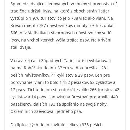
Spomedzi dvojice sledovaných vrcholov si prvenstvo už
tradične udržali Rysy, na ktoré z oboch strán Tatier
vystúpilo 1 976 turistov, čo je o 788 viac ako vlani. Na
Kriváň mierilo 757 návštevníkov, minulý rok ho zdolali
566. Aj v štatistikách štvornohých návštevníkov vedú
Rysy, na vrchol ktorých vyšla trojica psov. Na Kriváni
stáli dvaja.
V oravskej časti Západných Tatier turisti vyhľadávali
najmä Roháčsku dolinu. Včera sa ňou prešlo 1 281
peších návštevníkov, 41 cyklistov a 29 psov. Len pre
porovnanie, vlani to bolo 1 182 pešiakov, 52 cyklistov a
17 psov. Tichú dolinu si tentokrát zvolilo 266 turistov, 42
cyklistov a 14 psov. Lanovka na Brestovú prepravila 440
pasažierov, ďalších 193 sa spoľahlo na svoje nohy.
Okrem nich zaevidovali jedného psa.
Do liptovských dolín zavítalo celkovo 938 peších