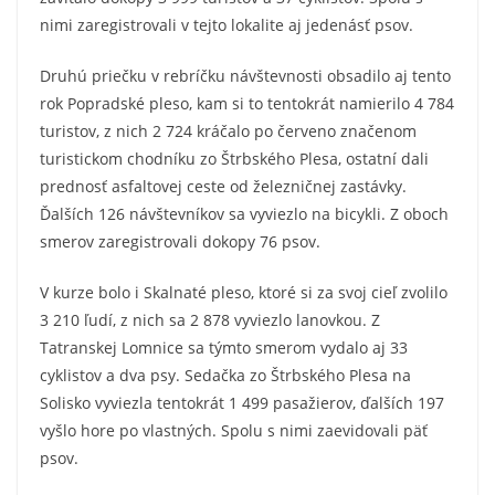
nimi zaregistrovali v tejto lokalite aj jedenásť psov.
Druhú priečku v rebríčku návštevnosti obsadilo aj tento
rok Popradské pleso, kam si to tentokrát namierilo 4 784
turistov, z nich 2 724 kráčalo po červeno značenom
turistickom chodníku zo Štrbského Plesa, ostatní dali
prednosť asfaltovej ceste od železničnej zastávky.
Ďalších 126 návštevníkov sa vyviezlo na bicykli. Z oboch
smerov zaregistrovali dokopy 76 psov.
V kurze bolo i Skalnaté pleso, ktoré si za svoj cieľ zvolilo
3 210 ľudí, z nich sa 2 878 vyviezlo lanovkou. Z
Tatranskej Lomnice sa týmto smerom vydalo aj 33
cyklistov a dva psy. Sedačka zo Štrbského Plesa na
Solisko vyviezla tentokrát 1 499 pasažierov, ďalších 197
vyšlo hore po vlastných. Spolu s nimi zaevidovali päť
psov.