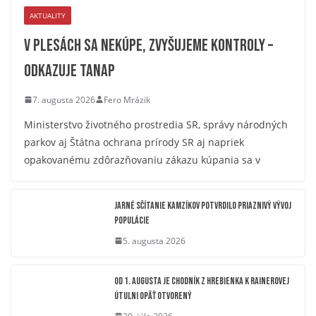
AKTUALITY
V plesách sa nekúpe, zvyšujeme kontroly –
odkazuje TANAP
7. augusta 2026
Fero Mrázik
Ministerstvo životného prostredia SR, správy národných
parkov aj Štátna ochrana prírody SR aj napriek
opakovanému zdôrazňovaniu zákazu kúpania sa v
Jarné sčítanie kamzíkov potvrdilo priaznivý vývoj
populácie
5. augusta 2026
OD 1. AUGUSTA JE CHODNÍK Z HREBIENKA K RAINEROVEJ
ÚTULNI OPÄŤ OTVORENÝ