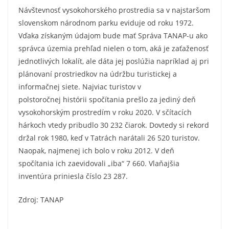
Návštevnosť vysokohorského prostredia sa v najstaršom
slovenskom národnom parku eviduje od roku 1972.
Vďaka získaným údajom bude mať Správa TANAP-u ako
správca územia prehľad nielen o tom, aká je zaťaženosť
jednotlivých lokalít, ale dáta jej poslúžia napríklad aj pri
plánovaní prostriedkov na údržbu turistickej a
informačnej siete. Najviac turistov v
polstoročnej histórii spočítania prešlo za jediný deň
vysokohorským prostredím v roku 2020. V sčítacích
hárkoch vtedy pribudlo 30 232 čiarok. Dovtedy si rekord
držal rok 1980, keď v Tatrách narátali 26 520 turistov.
Naopak, najmenej ich bolo v roku 2012. V deň
spočítania ich zaevidovali „iba“ 7 660. Vlaňajšia
inventúra priniesla číslo 23 287.
Zdroj: TANAP