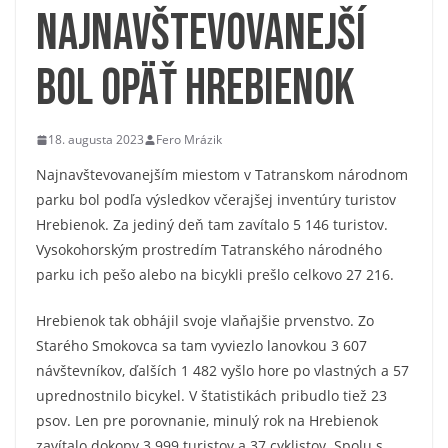
Najnavštevovanejší
bol opäť Hrebienok
18. augusta 2023
Fero Mrázik
Najnavštevovanejším miestom v Tatranskom národnom
parku bol podľa výsledkov včerajšej inventúry turistov
Hrebienok. Za jediný deň tam zavítalo 5 146 turistov.
Vysokohorským prostredím Tatranského národného
parku ich pešo alebo na bicykli prešlo celkovo 27 216.
Hrebienok tak obhájil svoje vlaňajšie prvenstvo. Zo
Starého Smokovca sa tam vyviezlo lanovkou 3 607
návštevníkov, ďalších 1 482 vyšlo hore po vlastných a 57
uprednostnilo bicykel. V štatistikách pribudlo tiež 23
psov. Len pre porovnanie, minulý rok na Hrebienok
zavítalo dokopy 3 999 turistov a 37 cyklistov. Spolu s