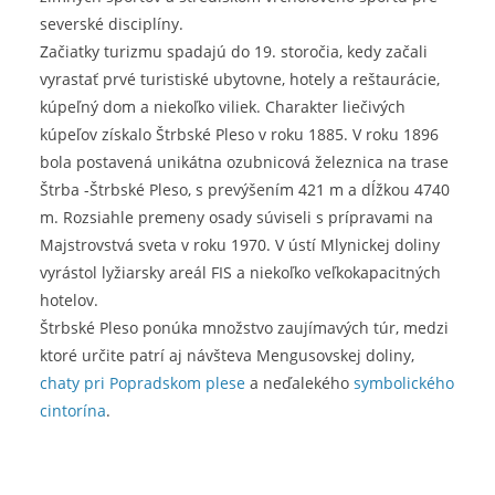
severské disciplíny.
Začiatky turizmu spadajú do 19. storočia, kedy začali
vyrastať prvé turistiské ubytovne, hotely a reštaurácie,
kúpeľný dom a niekoľko viliek. Charakter liečivých
kúpeľov získalo Štrbské Pleso v roku 1885. V roku 1896
bola postavená unikátna ozubnicová železnica na trase
Štrba -Štrbské Pleso, s prevýšením 421 m a dĺžkou 4740
m. Rozsiahle premeny osady súviseli s prípravami na
Majstrovstvá sveta v roku 1970. V ústí Mlynickej doliny
vyrástol lyžiarsky areál FIS a niekoľko veľkokapacitných
hotelov.
Štrbské Pleso ponúka množstvo zaujímavých túr, medzi
ktoré určite patrí aj návšteva Mengusovskej doliny,
chaty pri Popradskom plese
a neďalekého
symbolického
cintorína
.