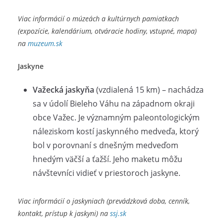
Viac informácií o múzeách a kultúrnych pamiatkach
(expozície, kalendárium, otváracie hodiny, vstupné, mapa)
na
muzeum.sk
Jaskyne
Važecká jaskyňa
(vzdialená 15 km) – nachádza
sa v údolí Bieleho Váhu na západnom okraji
obce Važec. Je významným paleontologickým
náleziskom kostí jaskynného medveďa, ktorý
bol v porovnaní s dnešným medveďom
hnedým väčší a ťažší. Jeho maketu môžu
návštevníci vidieť v priestoroch jaskyne.
Viac informácií o jaskyniach (prevádzková doba, cenník,
kontakt, prístup k jaskyni) na
ssj.sk