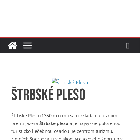
Skip
to
content
Štrbské Pleso
Štrbské Pleso (1350 m.n.m.) sa rozkladá na južnom
brehu jazera
Štrbské pleso
a je najvyššie položenou
turisticko-liečebnou osadou. Je centrom turizmu,
zimných športov a strediskom vrcholového športu pre